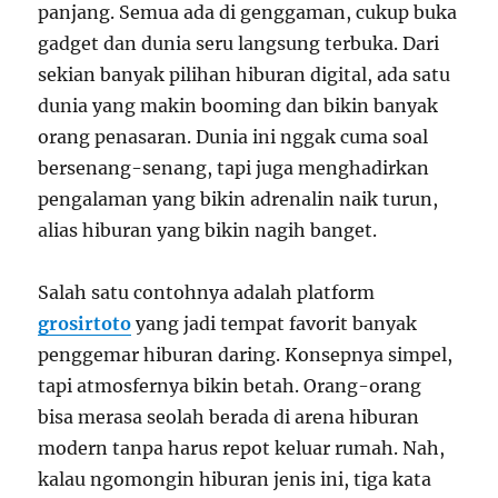
panjang. Semua ada di genggaman, cukup buka
gadget dan dunia seru langsung terbuka. Dari
sekian banyak pilihan hiburan digital, ada satu
dunia yang makin booming dan bikin banyak
orang penasaran. Dunia ini nggak cuma soal
bersenang-senang, tapi juga menghadirkan
pengalaman yang bikin adrenalin naik turun,
alias hiburan yang bikin nagih banget.
Salah satu contohnya adalah platform
grosirtoto
yang jadi tempat favorit banyak
penggemar hiburan daring. Konsepnya simpel,
tapi atmosfernya bikin betah. Orang-orang
bisa merasa seolah berada di arena hiburan
modern tanpa harus repot keluar rumah. Nah,
kalau ngomongin hiburan jenis ini, tiga kata