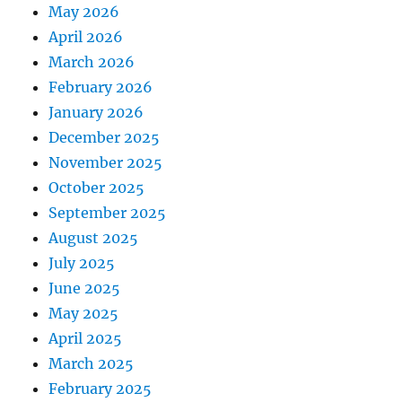
May 2026
April 2026
March 2026
February 2026
January 2026
December 2025
November 2025
October 2025
September 2025
August 2025
July 2025
June 2025
May 2025
April 2025
March 2025
February 2025