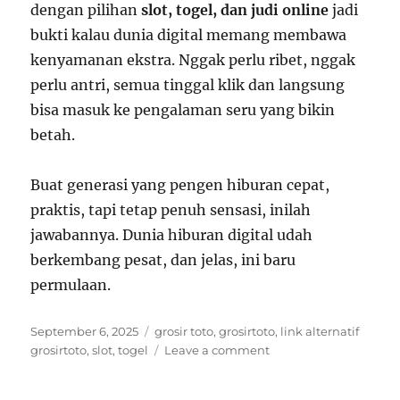
dengan pilihan
slot, togel, dan judi online
jadi
bukti kalau dunia digital memang membawa
kenyamanan ekstra. Nggak perlu ribet, nggak
perlu antri, semua tinggal klik dan langsung
bisa masuk ke pengalaman seru yang bikin
betah.
Buat generasi yang pengen hiburan cepat,
praktis, tapi tetap penuh sensasi, inilah
jawabannya. Dunia hiburan digital udah
berkembang pesat, dan jelas, ini baru
permulaan.
Posted
Tags
September 6, 2025
grosir toto
,
grosirtoto
,
link alternatif
on
on
grosirtoto
,
slot
,
togel
Leave a comment
Dunia
Hiburan