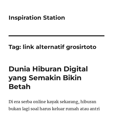
Inspiration Station
Tag:
link alternatif grosirtoto
Dunia Hiburan Digital
yang Semakin Bikin
Betah
Di era serba online kayak sekarang, hiburan
bukan lagi soal harus keluar rumah atau antri