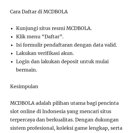
Cara Daftar di MCDBOLA
Kunjungi situs resmi MCDBOLA.
Klik menu “Daftar”.
Isi formulir pendaftaran dengan data valid.
Lakukan verifikasi akun.
Login dan lakukan deposit untuk mulai
bermain.
Kesimpulan
MCDBOLA adalah pilihan utama bagi pencinta
slot online di Indonesia yang mencari situs
terpercaya dan berkualitas. Dengan dukungan
sistem profesional, koleksi game lengkap, serta