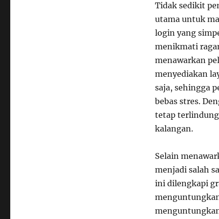
Jackpot
Tidak sedikit p
Besar
utama untuk mas
login yang sim
menikmati ragam
menawarkan pelu
menyediakan la
saja, sehingga
bebas stres. Den
tetap terlindun
kalangan.
Selain menawarka
menjadi salah sa
ini dilengkapi g
menguntungkan, 
menguntungkan.