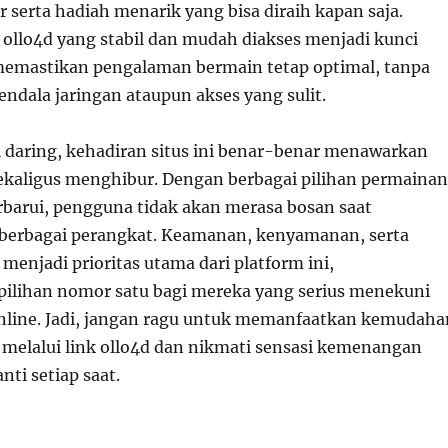
 serta hadiah menarik yang bisa diraih kapan saja.
 ollo4d yang stabil dan mudah diakses menjadi kunci
memastikan pengalaman bermain tetap optimal, tanpa
ndala jaringan ataupun akses yang sulit.
di daring, kehadiran situs ini benar-benar menawarkan
sekaligus menghibur. Dengan berbagai pilihan permainan
erbarui, pengguna tidak akan merasa bosan saat
berbagai perangkat. Keamanan, kenyamanan, serta
menjadi prioritas utama dari platform ini,
ilihan nomor satu bagi mereka yang serius menekuni
nline. Jadi, jangan ragu untuk memanfaatkan kemudaha
 melalui link ollo4d dan nikmati sensasi kemenangan
ti setiap saat.