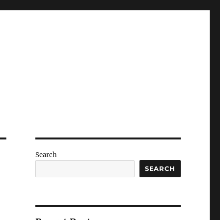
Search
SEARCH