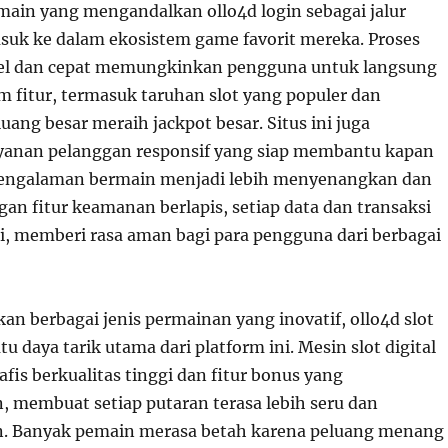
emain yang mengandalkan ollo4d login sebagai jalur
uk ke dalam ekosistem game favorit mereka. Proses
pel dan cepat memungkinkan pengguna untuk langsung
 fitur, termasuk taruhan slot yang populer dan
ang besar meraih jackpot besar. Situs ini juga
yanan pelanggan responsif yang siap membantu kapan
 pengalaman bermain menjadi lebih menyenangkan dan
gan fitur keamanan berlapis, setiap data dan transaksi
gi, memberi rasa aman bagi para pengguna dari berbagai
n berbagai jenis permainan yang inovatif, ollo4d slot
tu daya tarik utama dari platform ini. Mesin slot digital
rafis berkualitas tinggi dan fitur bonus yang
membuat setiap putaran terasa lebih seru dan
 Banyak pemain merasa betah karena peluang menang