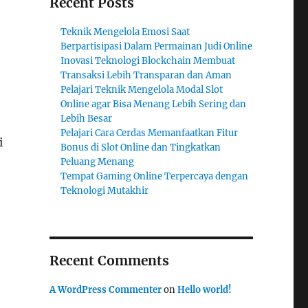
Recent Posts
Teknik Mengelola Emosi Saat
Berpartisipasi Dalam Permainan Judi Online
Inovasi Teknologi Blockchain Membuat
Transaksi Lebih Transparan dan Aman
Pelajari Teknik Mengelola Modal Slot
Online agar Bisa Menang Lebih Sering dan
Lebih Besar
Pelajari Cara Cerdas Memanfaatkan Fitur
i
Bonus di Slot Online dan Tingkatkan
Peluang Menang
Tempat Gaming Online Terpercaya dengan
Teknologi Mutakhir
Recent Comments
A WordPress Commenter
on
Hello world!