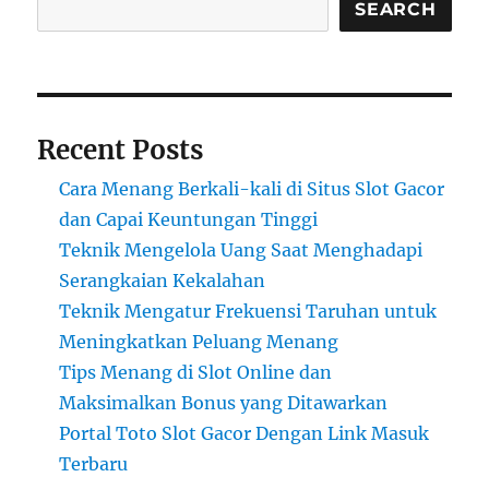
Praktis
SEARCH
dan
Seru
di
Era
Digital
Recent Posts
Cara Menang Berkali-kali di Situs Slot Gacor
dan Capai Keuntungan Tinggi
Teknik Mengelola Uang Saat Menghadapi
Serangkaian Kekalahan
Teknik Mengatur Frekuensi Taruhan untuk
Meningkatkan Peluang Menang
Tips Menang di Slot Online dan
Maksimalkan Bonus yang Ditawarkan
Portal Toto Slot Gacor Dengan Link Masuk
Terbaru