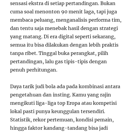
sensasi ekstra di setiap pertandingan. Bukan
cuma soal menonton 90 menit laga, tapi juga
membaca peluang, menganalisis performa tim,
dan tentu saja menebak hasil dengan strategi
yang matang. Di era digital seperti sekarang,
semua itu bisa dilakukan dengan lebih praktis
tanpa ribet. Tinggal buka perangkat, pilih
pertandingan, lalu gas tipis-tipis dengan
penuh perhitungan.
Daya tarik judi bola ada pada kombinasi antara
pengetahuan dan insting. Kamu yang rajin
mengikuti liga-liga top Eropa atau kompetisi
lokal pasti punya keunggulan tersendiri.
Statistik, rekor pertemuan, kondisi pemain,
hingga faktor kandang-tandang bisa jadi