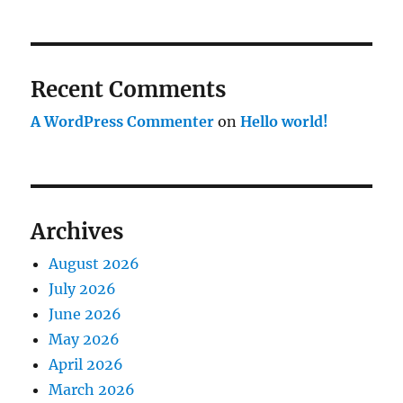
Recent Comments
A WordPress Commenter
on
Hello world!
Archives
August 2026
July 2026
June 2026
May 2026
April 2026
March 2026