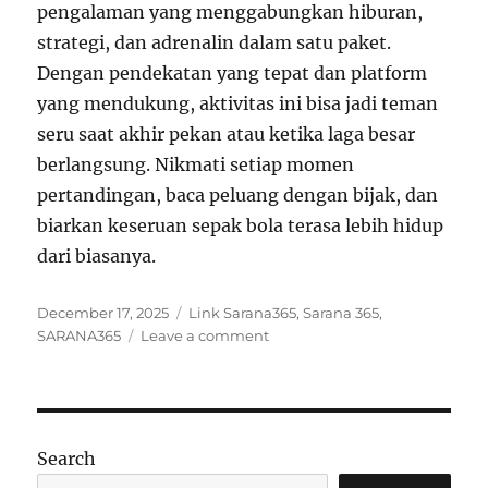
pengalaman yang menggabungkan hiburan,
strategi, dan adrenalin dalam satu paket.
Dengan pendekatan yang tepat dan platform
yang mendukung, aktivitas ini bisa jadi teman
seru saat akhir pekan atau ketika laga besar
berlangsung. Nikmati setiap momen
pertandingan, baca peluang dengan bijak, dan
biarkan keseruan sepak bola terasa lebih hidup
dari biasanya.
Posted
Tags
December 17, 2025
Link Sarana365
,
Sarana 365
,
on
on
SARANA365
Leave a comment
Sensasi
Judi
Bola
Online
yang
Search
Lebih