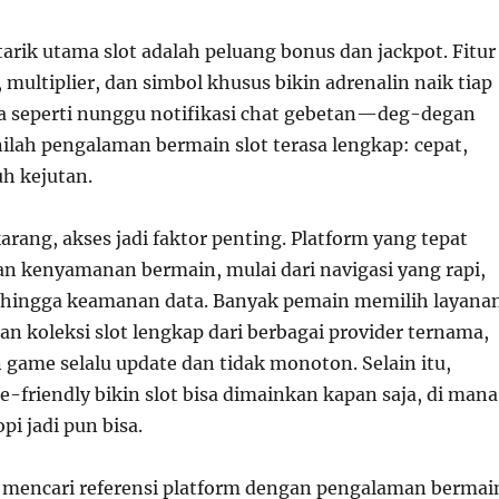
tarik utama slot adalah peluang bonus dan jackpot. Fitur
n, multiplier, dan simbol khusus bikin adrenalin naik tiap
a seperti nunggu notifikasi chat gebetan—deg-degan
inilah pengalaman bermain slot terasa lengkap: cepat,
uh kejutan.
ekarang, akses jadi faktor penting. Platform yang tepat
 kenyamanan bermain, mulai dari navigasi yang rapi,
, hingga keamanan data. Banyak pemain memilih layana
n koleksi slot lengkap dari berbagai provider ternama,
 game selalu update dan tidak monoton. Selain itu,
-friendly bikin slot bisa dimainkan kapan saja, di mana
i jadi pun bisa.
mencari referensi platform dengan pengalaman bermai