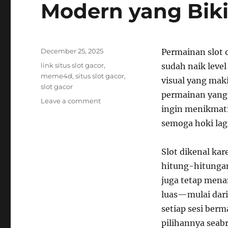
Modern yang Bik
Posted
December 25, 2025
Permainan slot o
on
Tags
link situs slot gacor
,
sudah naik level
meme4d
,
situs slot gacor
,
visual yang mak
slot gacor
permainan yang s
on
Leave a comment
ingin menikmati 
Sensasi
Main
semoga hoki lagi
Slot
Online:
Slot dikenal ka
Hiburan
Modern
hitung-hitunga
yang
juga tetap mena
Bikin
luas—mulai dari
Deg-
degan
setiap sesi berm
Nagih
pilihannya seabr