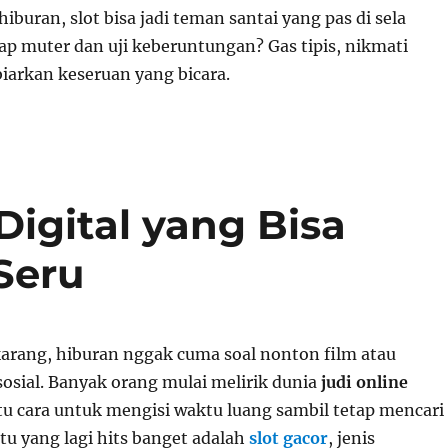
hiburan, slot bisa jadi teman santai yang pas di sela
 siap muter dan uji keberuntungan? Gas tipis, nikmati
biarkan keseruan yang bicara.
igital yang Bisa
Seru
ekarang, hiburan nggak cuma soal nonton film atau
sosial. Banyak orang mulai melirik dunia
judi online
atu cara untuk mengisi waktu luang sambil tetap mencari
atu yang lagi hits banget adalah
slot gacor
, jenis