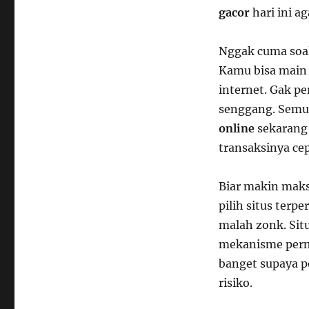
gacor
hari ini 
Nggak cuma soa
Kamu bisa main k
internet. Gak pe
senggang. Semu
online
sekarang 
transaksinya ce
Biar makin maks
pilih situs terp
malah zonk. Sit
mekanisme perma
banget supaya 
risiko.