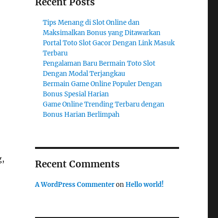
Recent Posts
Tips Menang di Slot Online dan
Maksimalkan Bonus yang Ditawarkan
Portal Toto Slot Gacor Dengan Link Masuk
Terbaru
Pengalaman Baru Bermain Toto Slot
Dengan Modal Terjangkau
Bermain Game Online Populer Dengan
Bonus Spesial Harian
Game Online Trending Terbaru dengan
Bonus Harian Berlimpah
g,
Recent Comments
A WordPress Commenter
on
Hello world!