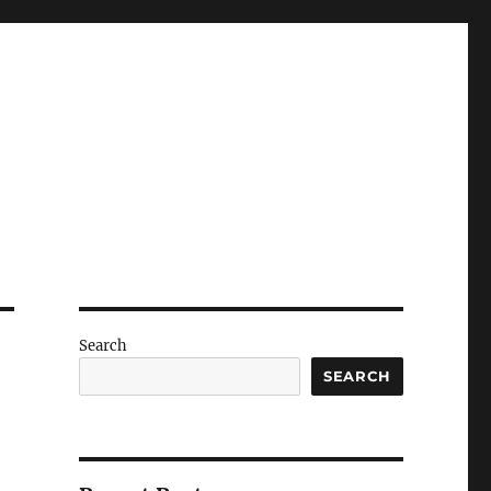
Search
SEARCH