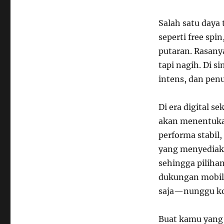
Salah satu daya 
seperti free spi
putaran. Rasany
tapi nagih. Di s
intens, dan pen
Di era digital s
akan menentukan
performa stabil
yang menyediaka
sehingga pilihan
dukungan mobile
saja—nunggu kop
Buat kamu yang 