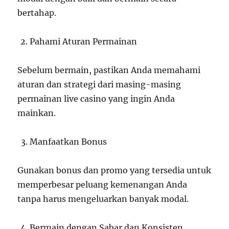
bertahap.
Pahami Aturan Permainan
Sebelum bermain, pastikan Anda memahami
aturan dan strategi dari masing-masing
permainan live casino yang ingin Anda
mainkan.
Manfaatkan Bonus
Gunakan bonus dan promo yang tersedia untuk
memperbesar peluang kemenangan Anda
tanpa harus mengeluarkan banyak modal.
Bermain dengan Sabar dan Konsisten