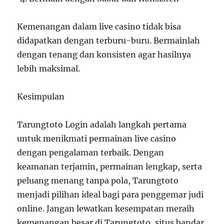
Kemenangan dalam live casino tidak bisa
didapatkan dengan terburu-buru. Bermainlah
dengan tenang dan konsisten agar hasilnya
lebih maksimal.
Kesimpulan
Tarungtoto Login adalah langkah pertama
untuk menikmati permainan live casino
dengan pengalaman terbaik. Dengan
keamanan terjamin, permainan lengkap, serta
peluang menang tanpa pola, Tarungtoto
menjadi pilihan ideal bagi para penggemar judi
online. Jangan lewatkan kesempatan meraih
kemenangan besar di Tarungtoto, situs bandar