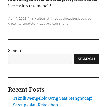
live casino teramanah!
Posted
Tags
April 1, 2025
link alternatif
,
live casino
,
situs slot
,
slot
on
on
gacor
,
tarungtoto
Leave a comment
Tarungtoto
Login
Situs
Bandar
Live
Search
Casino
Teramanah
SEARCH
yang
Menyediakan
Permainan
Fair
Play
Recent Posts
Teknik Mengelola Uang Saat Menghadapi
Serangkaian Kekalahan