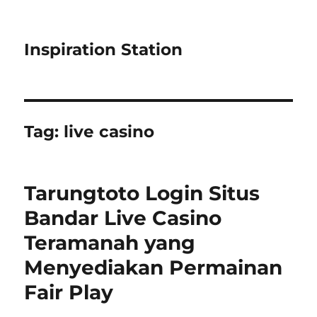
Inspiration Station
Tag:
live casino
Tarungtoto Login Situs
Bandar Live Casino
Teramanah yang
Menyediakan Permainan
Fair Play