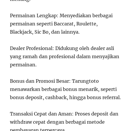
Permainan Lengkap: Menyediakan berbagai
permainan seperti Baccarat, Roulette,
Blackjack, Sic Bo, dan lainnya.
Dealer Profesional: Didukung oleh dealer asli
yang ramah dan profesional dalam menyajikan
permainan.
Bonus dan Promosi Besar: Tarungtoto
menawarkan berbagai bonus menarik, seperti
bonus deposit, cashback, hingga bonus referral.
Transaksi Cepat dan Aman: Proses deposit dan
withdraw cepat dengan berbagai metode
pembayaran terpercaya.