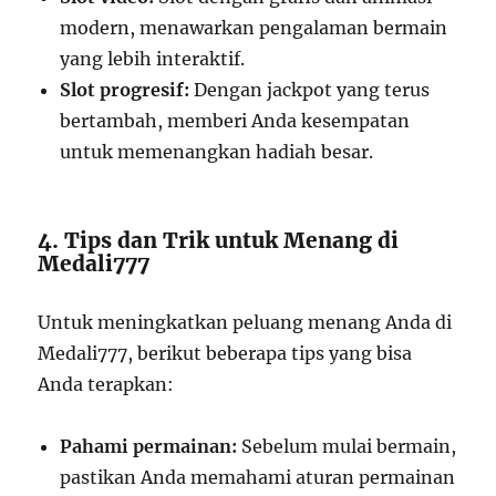
modern, menawarkan pengalaman bermain
yang lebih interaktif.
Slot progresif:
Dengan jackpot yang terus
bertambah, memberi Anda kesempatan
untuk memenangkan hadiah besar.
4. Tips dan Trik untuk Menang di
Medali777
Untuk meningkatkan peluang menang Anda di
Medali777, berikut beberapa tips yang bisa
Anda terapkan:
Pahami permainan:
Sebelum mulai bermain,
pastikan Anda memahami aturan permainan