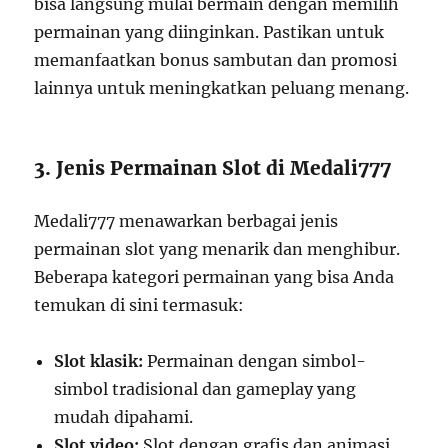
bisa langsung mulai bermain dengan memilih
permainan yang diinginkan. Pastikan untuk
memanfaatkan bonus sambutan dan promosi
lainnya untuk meningkatkan peluang menang.
3. Jenis Permainan Slot di Medali777
Medali777 menawarkan berbagai jenis
permainan slot yang menarik dan menghibur.
Beberapa kategori permainan yang bisa Anda
temukan di sini termasuk:
Slot klasik:
Permainan dengan simbol-
simbol tradisional dan gameplay yang
mudah dipahami.
Slot video:
Slot dengan grafis dan animasi