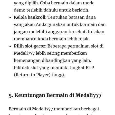
yang dipilih. Coba bermain dalam mode
demo terlebih dahulu untuk berlatih.
Kelola bankroll:
Tentukan batasan dana
yang akan Anda gunakan untuk bermain dan
jangan melebihi anggaran tersebut. Ini akan
membantu Anda bermain lebih bijak.
Pilih slot gacor:
Beberapa permainan slot di
Medali777 lebih sering memberikan
kemenangan dibandingkan yang lain.
Pilihlah slot yang memiliki tingkat RTP
(Return to Player) tinggi.
5. Keuntungan Bermain di Medali777
Bermain di Medali777 memberikan berbagai