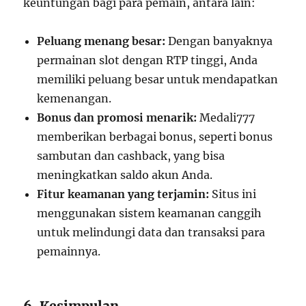
keuntungan bagi para pemain, antara lain:
Peluang menang besar:
Dengan banyaknya
permainan slot dengan RTP tinggi, Anda
memiliki peluang besar untuk mendapatkan
kemenangan.
Bonus dan promosi menarik:
Medali777
memberikan berbagai bonus, seperti bonus
sambutan dan cashback, yang bisa
meningkatkan saldo akun Anda.
Fitur keamanan yang terjamin:
Situs ini
menggunakan sistem keamanan canggih
untuk melindungi data dan transaksi para
pemainnya.