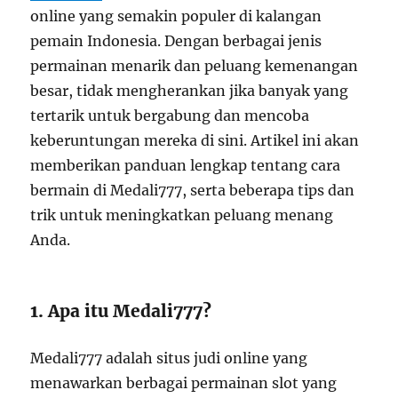
online yang semakin populer di kalangan
pemain Indonesia. Dengan berbagai jenis
permainan menarik dan peluang kemenangan
besar, tidak mengherankan jika banyak yang
tertarik untuk bergabung dan mencoba
keberuntungan mereka di sini. Artikel ini akan
memberikan panduan lengkap tentang cara
bermain di Medali777, serta beberapa tips dan
trik untuk meningkatkan peluang menang
Anda.
1. Apa itu Medali777?
Medali777 adalah situs judi online yang
menawarkan berbagai permainan slot yang