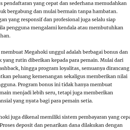
es pendaftaran yang cepat dan sederhana memudahkan
tuk bergabung dan mulai bermain tanpa hambatan.
n yang responsif dan profesional juga selalu siap
la pengguna mengalami kendala atau membutuhkan
ahan.
g membuat Megahoki unggul adalah berbagai bonus dan
 yang rutin diberikan kepada para pemain. Mulai dari
cashback, hingga program loyalitas, semuanya dirancang
tkan peluang kemenangan sekaligus memberikan nilai
ngguna. Program bonus ini tidak hanya membuat
ain menjadi lebih seru, tetapi juga memberikan
nsial yang nyata bagi para pemain setia.
ahoki juga dikenal memiliki sistem pembayaran yang cep
 Proses deposit dan penarikan dana dilakukan dengan