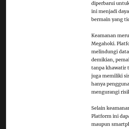
diperbarui untu
ini menjadi day
bermain yang t
Keamanan merup
Megahoki. Platf
melindungi data
demikian, pema
tanpa khawatir 
juga memiliki s
hanya pengguna
mengurangi risi
Selain keamana
Platform ini dap
maupun smartph