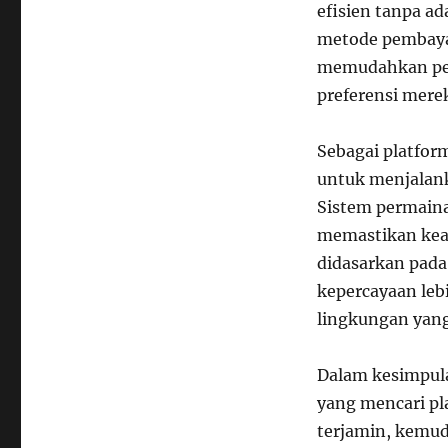
efisien tanpa a
metode pembayar
memudahkan pen
preferensi mere
Sebagai platfor
untuk menjalank
Sistem permaina
memastikan kead
didasarkan pada
kepercayaan leb
lingkungan yang 
Dalam kesimpula
yang mencari pl
terjamin, kemud