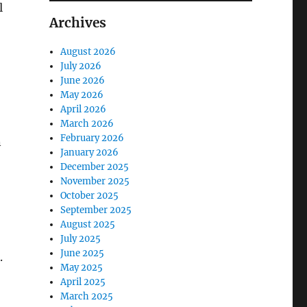
l
Archives
August 2026
July 2026
June 2026
May 2026
April 2026
March 2026
February 2026
n
January 2026
December 2025
November 2025
October 2025
September 2025
August 2025
July 2025
June 2025
.
May 2025
April 2025
March 2025