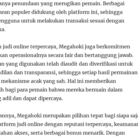
danya penundaan yang merugikan pemain. Berbagai
an populer didukung oleh platform ini, sehingga
gguna untuk melakukan transaksi sesuai dengan
ka.
m judi online terpercaya, Megahoki juga berkomitmen
an operasionalnya secara fair dan bertanggung jawab.
n yang digunakan telah diaudit dan diverifikasi untuk
ilan dan transparansi, sehingga setiap hasil permainan
 mekanisme acak yang sah. Hal ini memberikan
ih bagi para pemain bahwa mereka bermain dalam
adil dan dapat dipercaya.
nnya, Megahoki merupakan pilihan tepat bagi siapa saj
atform judi online dengan reputasi terpercaya, keamana
ahan akses, serta berbagai bonus menarik. Dengan