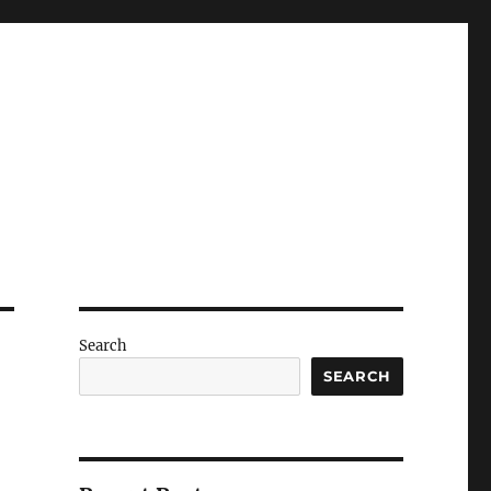
Search
SEARCH