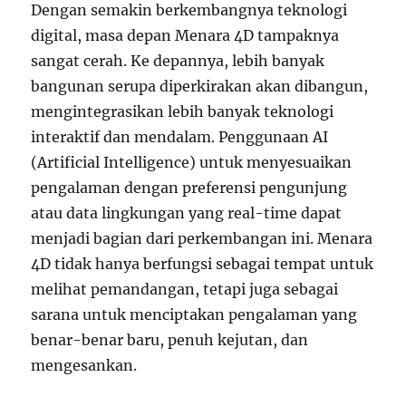
Dengan semakin berkembangnya teknologi
digital, masa depan Menara 4D tampaknya
sangat cerah. Ke depannya, lebih banyak
bangunan serupa diperkirakan akan dibangun,
mengintegrasikan lebih banyak teknologi
interaktif dan mendalam. Penggunaan AI
(Artificial Intelligence) untuk menyesuaikan
pengalaman dengan preferensi pengunjung
atau data lingkungan yang real-time dapat
menjadi bagian dari perkembangan ini. Menara
4D tidak hanya berfungsi sebagai tempat untuk
melihat pemandangan, tetapi juga sebagai
sarana untuk menciptakan pengalaman yang
benar-benar baru, penuh kejutan, dan
mengesankan.