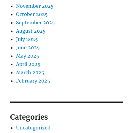
November 2025
October 2025
September 2025
August 2025
July 2025
June 2025
May 2025
April 2025
March 2025
February 2025
Categories
Uncategorized