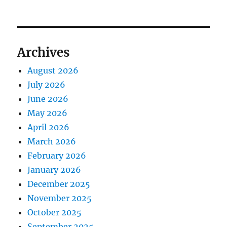
Archives
August 2026
July 2026
June 2026
May 2026
April 2026
March 2026
February 2026
January 2026
December 2025
November 2025
October 2025
September 2025