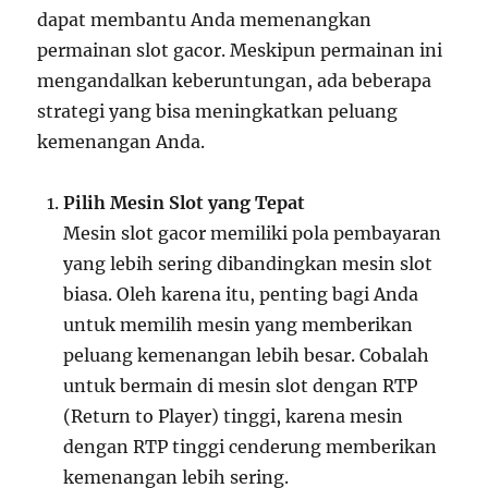
dapat membantu Anda memenangkan
permainan slot gacor. Meskipun permainan ini
mengandalkan keberuntungan, ada beberapa
strategi yang bisa meningkatkan peluang
kemenangan Anda.
Pilih Mesin Slot yang Tepat
Mesin slot gacor memiliki pola pembayaran
yang lebih sering dibandingkan mesin slot
biasa. Oleh karena itu, penting bagi Anda
untuk memilih mesin yang memberikan
peluang kemenangan lebih besar. Cobalah
untuk bermain di mesin slot dengan RTP
(Return to Player) tinggi, karena mesin
dengan RTP tinggi cenderung memberikan
kemenangan lebih sering.