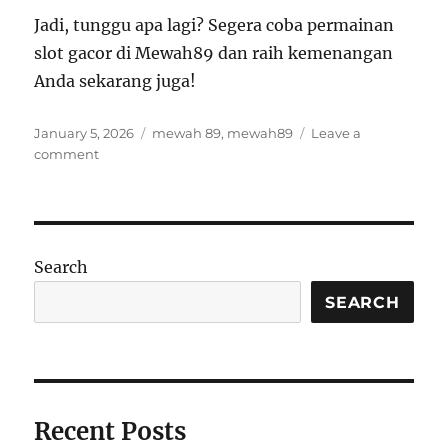
Jadi, tunggu apa lagi? Segera coba permainan
slot gacor di Mewah89 dan raih kemenangan
Anda sekarang juga!
Posted
Tags
January 5, 2026
mewah 89
,
mewah89
Leave a
on
on
comment
Menangkan
Jackpot
Besar
dengan
Slot
Search
Gacor,
Coba
SEARCH
Keberuntungan
Anda
Sekarang
Recent Posts