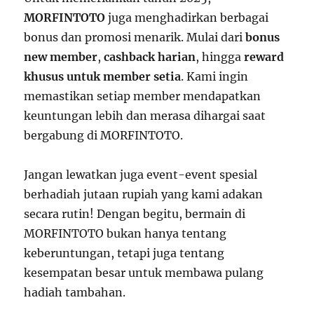
MORFINTOTO
juga menghadirkan berbagai
bonus dan promosi menarik. Mulai dari
bonus
new member
,
cashback harian
, hingga
reward
khusus untuk member setia
. Kami ingin
memastikan setiap member mendapatkan
keuntungan lebih dan merasa dihargai saat
bergabung di MORFINTOTO.
Jangan lewatkan juga event-event spesial
berhadiah jutaan rupiah yang kami adakan
secara rutin! Dengan begitu, bermain di
MORFINTOTO bukan hanya tentang
keberuntungan, tetapi juga tentang
kesempatan besar untuk membawa pulang
hadiah tambahan.