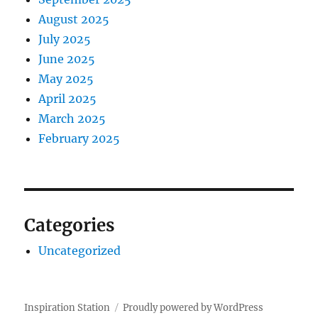
August 2025
July 2025
June 2025
May 2025
April 2025
March 2025
February 2025
Categories
Uncategorized
Inspiration Station
Proudly powered by WordPress