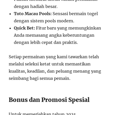
dengan hadiah besar.
Toto Macau Pools:
Sensasi bermain togel
dengan sistem pools modern.
Quick Bet:
Fitur baru yang memungkinkan
Anda memasang angka keberuntungan
dengan lebih cepat dan praktis.
Setiap permainan yang kami tawarkan telah
melalui seleksi ketat untuk memastikan
kualitas, keadilan, dan peluang menang yang
seimbang bagi semua pemain.
Bonus dan Promosi Spesial
Untuk memeriahkan tahun 2025,