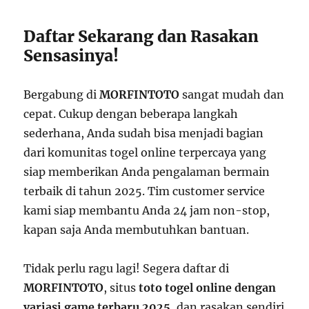
Daftar Sekarang dan Rasakan
Sensasinya!
Bergabung di
MORFINTOTO
sangat mudah dan
cepat. Cukup dengan beberapa langkah
sederhana, Anda sudah bisa menjadi bagian
dari komunitas togel online terpercaya yang
siap memberikan Anda pengalaman bermain
terbaik di tahun 2025. Tim customer service
kami siap membantu Anda 24 jam non-stop,
kapan saja Anda membutuhkan bantuan.
Tidak perlu ragu lagi! Segera daftar di
MORFINTOTO
, situs
toto togel online dengan
variasi game terbaru 2025
, dan rasakan sendiri