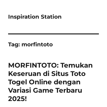
Inspiration Station
Tag:
morfintoto
MORFINTOTO: Temukan
Keseruan di Situs Toto
Togel Online dengan
Variasi Game Terbaru
2025!