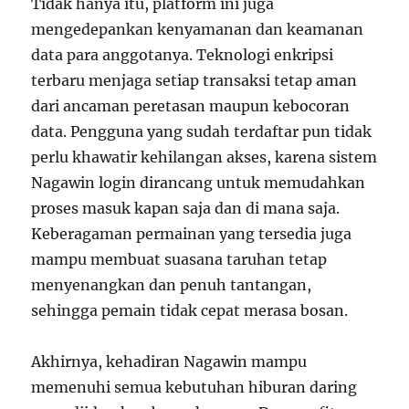
Tidak hanya itu, platform ini juga
mengedepankan kenyamanan dan keamanan
data para anggotanya. Teknologi enkripsi
terbaru menjaga setiap transaksi tetap aman
dari ancaman peretasan maupun kebocoran
data. Pengguna yang sudah terdaftar pun tidak
perlu khawatir kehilangan akses, karena sistem
Nagawin login dirancang untuk memudahkan
proses masuk kapan saja dan di mana saja.
Keberagaman permainan yang tersedia juga
mampu membuat suasana taruhan tetap
menyenangkan dan penuh tantangan,
sehingga pemain tidak cepat merasa bosan.
Akhirnya, kehadiran Nagawin mampu
memenuhi semua kebutuhan hiburan daring