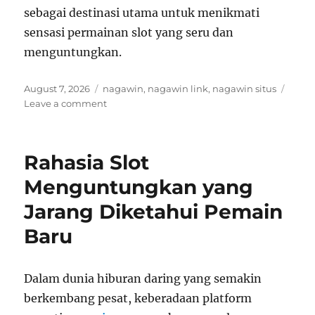
sebagai destinasi utama untuk menikmati
sensasi permainan slot yang seru dan
menguntungkan.
Posted
Tags
August 7, 2026
nagawin
,
nagawin link
,
nagawin situs
on
on
Leave a comment
Pelajari
Teknik
Mengelola
Rahasia Slot
Modal
Slot
Menguntungkan yang
Online
Jarang Diketahui Pemain
agar
Bisa
Baru
Menang
Lebih
Sering
Dalam dunia hiburan daring yang semakin
dan
Lebih
berkembang pesat, keberadaan platform
Besar