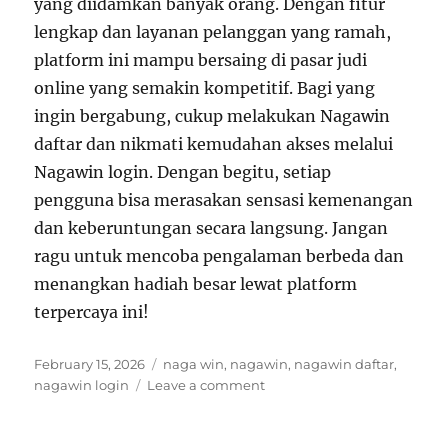
yang diidamkan banyak orang. Dengan fitur
lengkap dan layanan pelanggan yang ramah,
platform ini mampu bersaing di pasar judi
online yang semakin kompetitif. Bagi yang
ingin bergabung, cukup melakukan Nagawin
daftar dan nikmati kemudahan akses melalui
Nagawin login. Dengan begitu, setiap
pengguna bisa merasakan sensasi kemenangan
dan keberuntungan secara langsung. Jangan
ragu untuk mencoba pengalaman berbeda dan
menangkan hadiah besar lewat platform
terpercaya ini!
Posted
Tags
February 15, 2026
naga win
,
nagawin
,
nagawin daftar
,
on
on
nagawin login
Leave a comment
Rahasia
Slot
Menguntungkan