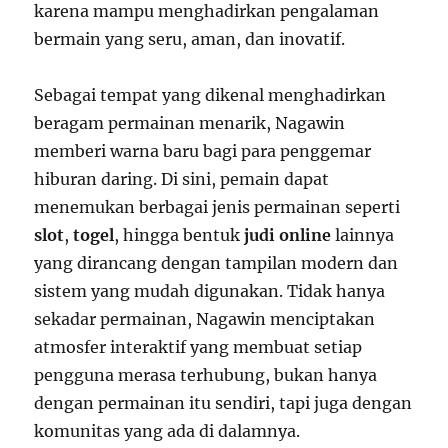
karena mampu menghadirkan pengalaman
bermain yang seru, aman, dan inovatif.
Sebagai tempat yang dikenal menghadirkan
beragam permainan menarik, Nagawin
memberi warna baru bagi para penggemar
hiburan daring. Di sini, pemain dapat
menemukan berbagai jenis permainan seperti
slot
,
togel
, hingga bentuk
judi online
lainnya
yang dirancang dengan tampilan modern dan
sistem yang mudah digunakan. Tidak hanya
sekadar permainan, Nagawin menciptakan
atmosfer interaktif yang membuat setiap
pengguna merasa terhubung, bukan hanya
dengan permainan itu sendiri, tapi juga dengan
komunitas yang ada di dalamnya.