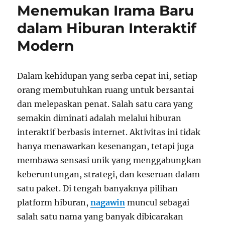
Menemukan Irama Baru
yang
Jarang
dalam Hiburan Interaktif
Diketahui
Modern
Pemain
Baru
Dalam kehidupan yang serba cepat ini, setiap
orang membutuhkan ruang untuk bersantai
dan melepaskan penat. Salah satu cara yang
semakin diminati adalah melalui hiburan
interaktif berbasis internet. Aktivitas ini tidak
hanya menawarkan kesenangan, tetapi juga
membawa sensasi unik yang menggabungkan
keberuntungan, strategi, dan keseruan dalam
satu paket. Di tengah banyaknya pilihan
platform hiburan,
nagawin
muncul sebagai
salah satu nama yang banyak dibicarakan