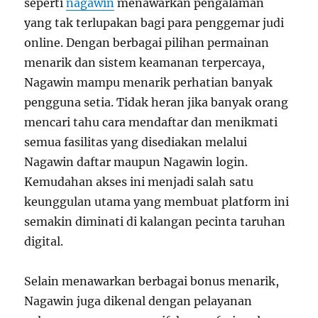
seperti
nagawin
menawarkan pengalaman
yang tak terlupakan bagi para penggemar judi
online. Dengan berbagai pilihan permainan
menarik dan sistem keamanan terpercaya,
Nagawin mampu menarik perhatian banyak
pengguna setia. Tidak heran jika banyak orang
mencari tahu cara mendaftar dan menikmati
semua fasilitas yang disediakan melalui
Nagawin daftar maupun Nagawin login.
Kemudahan akses ini menjadi salah satu
keunggulan utama yang membuat platform ini
semakin diminati di kalangan pecinta taruhan
digital.
Selain menawarkan berbagai bonus menarik,
Nagawin juga dikenal dengan pelayanan