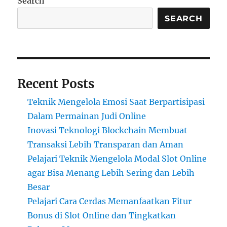
Search
Interaktif
Modern
SEARCH
Recent Posts
Teknik Mengelola Emosi Saat Berpartisipasi
Dalam Permainan Judi Online
Inovasi Teknologi Blockchain Membuat
Transaksi Lebih Transparan dan Aman
Pelajari Teknik Mengelola Modal Slot Online
agar Bisa Menang Lebih Sering dan Lebih
Besar
Pelajari Cara Cerdas Memanfaatkan Fitur
Bonus di Slot Online dan Tingkatkan