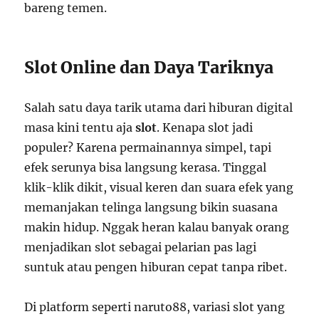
bareng temen.
Slot Online dan Daya Tariknya
Salah satu daya tarik utama dari hiburan digital
masa kini tentu aja
slot
. Kenapa slot jadi
populer? Karena permainannya simpel, tapi
efek serunya bisa langsung kerasa. Tinggal
klik-klik dikit, visual keren dan suara efek yang
memanjakan telinga langsung bikin suasana
makin hidup. Nggak heran kalau banyak orang
menjadikan slot sebagai pelarian pas lagi
suntuk atau pengen hiburan cepat tanpa ribet.
Di platform seperti naruto88, variasi slot yang