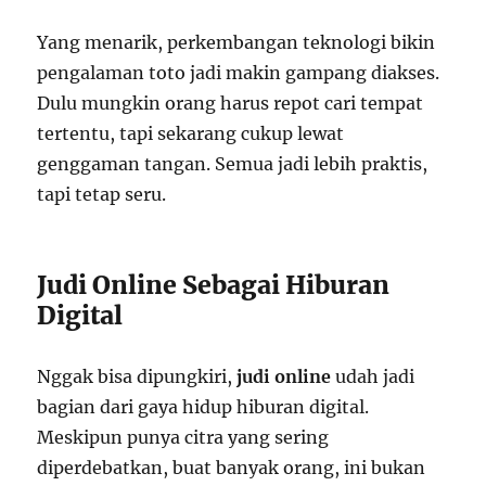
Yang menarik, perkembangan teknologi bikin
pengalaman toto jadi makin gampang diakses.
Dulu mungkin orang harus repot cari tempat
tertentu, tapi sekarang cukup lewat
genggaman tangan. Semua jadi lebih praktis,
tapi tetap seru.
Judi Online Sebagai Hiburan
Digital
Nggak bisa dipungkiri,
judi online
udah jadi
bagian dari gaya hidup hiburan digital.
Meskipun punya citra yang sering
diperdebatkan, buat banyak orang, ini bukan