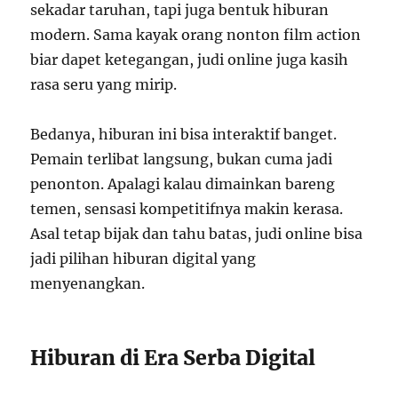
sekadar taruhan, tapi juga bentuk hiburan
modern. Sama kayak orang nonton film action
biar dapet ketegangan, judi online juga kasih
rasa seru yang mirip.
Bedanya, hiburan ini bisa interaktif banget.
Pemain terlibat langsung, bukan cuma jadi
penonton. Apalagi kalau dimainkan bareng
temen, sensasi kompetitifnya makin kerasa.
Asal tetap bijak dan tahu batas, judi online bisa
jadi pilihan hiburan digital yang
menyenangkan.
Hiburan di Era Serba Digital