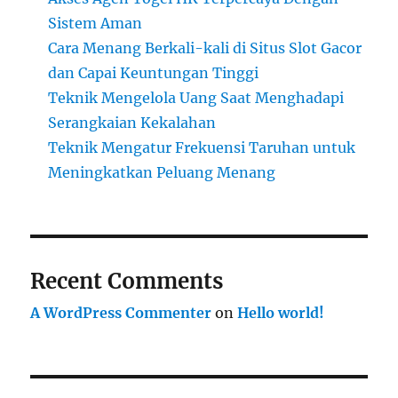
Sistem Aman
Cara Menang Berkali-kali di Situs Slot Gacor
dan Capai Keuntungan Tinggi
Teknik Mengelola Uang Saat Menghadapi
Serangkaian Kekalahan
Teknik Mengatur Frekuensi Taruhan untuk
Meningkatkan Peluang Menang
Recent Comments
A WordPress Commenter
on
Hello world!