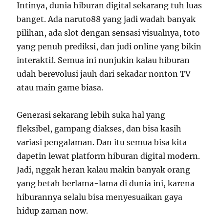
Intinya, dunia hiburan digital sekarang tuh luas
banget. Ada naruto88 yang jadi wadah banyak
pilihan, ada slot dengan sensasi visualnya, toto
yang penuh prediksi, dan judi online yang bikin
interaktif. Semua ini nunjukin kalau hiburan
udah berevolusi jauh dari sekadar nonton TV
atau main game biasa.
Generasi sekarang lebih suka hal yang
fleksibel, gampang diakses, dan bisa kasih
variasi pengalaman. Dan itu semua bisa kita
dapetin lewat platform hiburan digital modern.
Jadi, nggak heran kalau makin banyak orang
yang betah berlama-lama di dunia ini, karena
hiburannya selalu bisa menyesuaikan gaya
hidup zaman now.