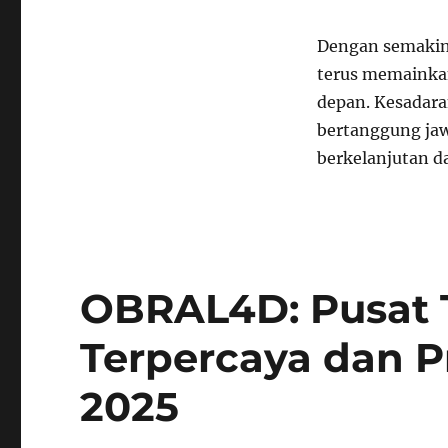
Dengan semakin 
terus memainka
depan. Kesadara
bertanggung jawa
berkelanjutan d
OBRAL4D: Pusat T
Terpercaya dan P
2025