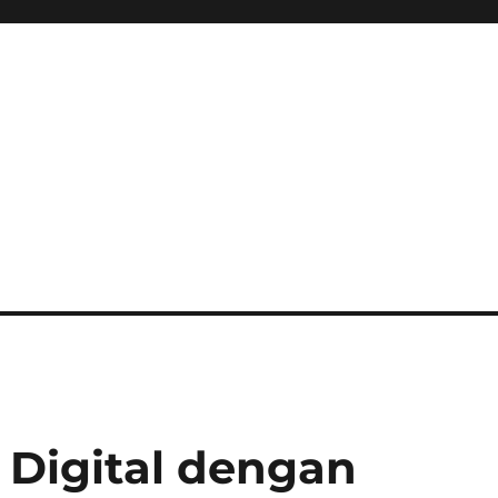
Digital dengan