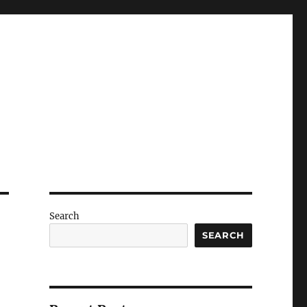
Search
SEARCH