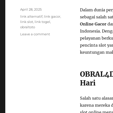
Posted
April 28, 2025
Dalam dunia per
on
Tags
link alternatif
,
link gacor
,
sebagai salah s
link slot
,
link togel
,
Online Gacor
da
obraltoto
Indonesia. Den
on
Leave a comment
pelayanan berku
OBRAL4D:
Pusat
pencinta slot y
Toto
keuntungan mak
Slot
Online
Gacor
Terpercaya
OBRAL4D:
dan
Hari
Provider
Slot777
Resmi
2025
Salah satu alas
karena mereka 
slot online mer