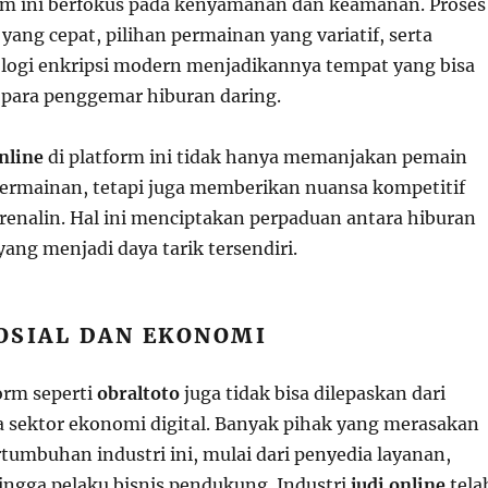
rm ini berfokus pada kenyamanan dan keamanan. Proses
l yang cepat, pilihan permainan yang variatif, serta
ogi enkripsi modern menjadikannya tempat yang bisa
 para penggemar hiburan daring.
online
di platform ini tidak hanya memanjakan pemain
permainan, tetapi juga memberikan nuansa kompetitif
enalin. Hal ini menciptakan perpaduan antara hiburan
ang menjadi daya tarik tersendiri.
OSIAL DAN EKONOMI
orm seperti
obraltoto
juga tidak bisa dilepaskan dari
sektor ekonomi digital. Banyak pihak yang merasakan
tumbuhan industri ini, mulai dari penyedia layanan,
hingga pelaku bisnis pendukung. Industri
judi online
tela