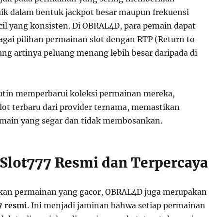
k dalam bentuk jackpot besar maupun frekuensi
l yang konsisten. Di OBRAL4D, para pemain dapat
gai pilihan permainan slot dengan RTP (Return to
yang artinya peluang menang lebih besar daripada di
utin memperbarui koleksi permainan mereka,
ot terbaru dari provider ternama, memastikan
main yang segar dan tidak membosankan.
 Slot777 Resmi dan Terpercaya
kan permainan yang gacor, OBRAL4D juga merupakan
7 resmi
. Ini menjadi jaminan bahwa setiap permainan