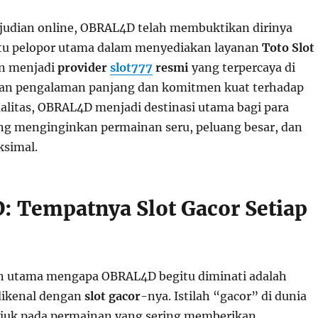
judian online, OBRAL4D telah membuktikan dirinya
atu pelopor utama dalam menyediakan layanan
Toto Slot
n menjadi
provider
slot777
resmi
yang terpercaya di
gan pengalaman panjang dan komitmen kuat terhadap
alitas, OBRAL4D menjadi destinasi utama bagi para
ang menginginkan permainan seru, peluang besar, dan
simal.
 Tempatnya Slot Gacor Setiap
an utama mengapa OBRAL4D begitu diminati adalah
dikenal dengan
slot gacor
-nya. Istilah “gacor” di dunia
ujuk pada permainan yang sering memberikan