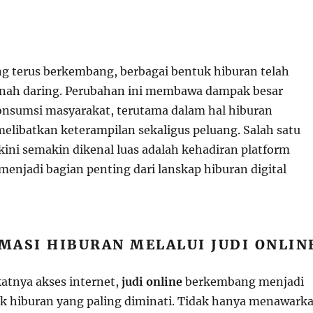
ang terus berkembang, berbagai bentuk hiburan telah
anah daring. Perubahan ini membawa dampak besar
onsumsi masyarakat, terutama dalam hal hiburan
melibatkan keterampilan sekaligus peluang. Salah satu
ini semakin dikenal luas adalah kehadiran platform
 menjadi bagian penting dari lanskap hiburan digital
MASI HIBURAN MELALUI JUDI ONLIN
atnya akses internet,
judi online
berkembang menjadi
uk hiburan yang paling diminati. Tidak hanya menawark