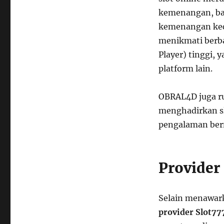
kemenangan, bai
kemenangan keci
menikmati berba
Player) tinggi, 
platform lain.
OBRAL4D juga r
menghadirkan sl
pengalaman ber
Provider
Selain menawar
provider Slot77