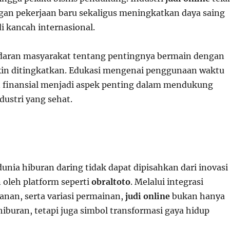
an pekerjaan baru sekaligus meningkatkan daya saing
di kancah internasional.
esadaran masyarakat tentang pentingnya bermain dengan
kin ditingkatkan. Edukasi mengenai penggunaan waktu
 finansial menjadi aspek penting dalam mendukung
ustri yang sehat.
nia hiburan daring tidak dapat dipisahkan dari inovasi
 oleh platform seperti
obraltoto
. Melalui integrasi
anan, serta variasi permainan,
judi online
bukan hanya
iburan, tetapi juga simbol transformasi gaya hidup