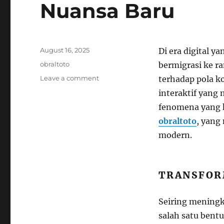
Nuansa Baru
Posted
August 16, 2025
Di era digital y
on
Tags
obraltoto
bermigrasi ke r
on
Leave a comment
terhadap pola k
Menyelami
interaktif yang 
Dunia
fenomena yang k
Digital
dengan
obraltoto
, yang
Nuansa
modern.
Baru
TRANSFOR
Seiring meningk
salah satu bent