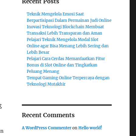
Recent Posts
Teknik Mengelola Emosi Saat
Berpartisipasi Dalam Permainan Judi Online
Inovasi Teknologi Blockchain Membuat
Transaksi Lebih Transparan dan Aman
Pelajari Teknik Mengelola Modal Slot
Online agar Bisa Menang Lebih Sering dan
Lebih Besar
Pelajari Cara Cerdas Memanfaatkan Fitur
Bonus di Slot Online dan Tingkatkan
Peluang Menang
Tempat Gaming Online Terpercaya dengan
Teknologi Mutakhir
E
Recent Comments
A WordPress Commenter
on
Hello world!
an