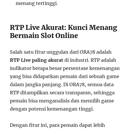
menang tertinggi.
RTP Live Akurat: Kunci Menang
Bermain Slot Online
Salah satu fitur unggulan dari ORA78 adalah
RTP Live paling akurat
di industri. RTP adalah
indikator berapa besar persentase kemenangan
yang bisa didapatkan pemain dari sebuah game
dalam jangka panjang. Di ORA78, semua data
RTP ditampilkan secara transparan, sehingga
pemain bisa menganalisis dan memilih game
dengan potensi kemenangan tinggi.
Dengan fitur ini, para pemain dapat lebih