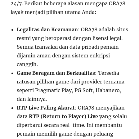
24/7. Berikut beberapa alasan mengapa ORA78
layak menjadi pilihan utama Anda:
Legalitas dan Keamanan
: ORA78 adalah situs
resmi yang beroperasi dengan lisensi legal.
Semua transaksi dan data pribadi pemain
dijamin aman dengan sistem enkripsi
canggih.
Game Beragam dan Berkualitas
: Tersedia
ratusan pilihan game dari provider ternama
seperti Pragmatic Play, PG Soft, Habanero,
dan lainnya.
RTP Live Paling Akurat
: ORA78 menyajikan
data
RTP (Return to Player) Live
yang selalu
diperbarui secara real-time. Ini membantu
pemain memilih game dengan peluang