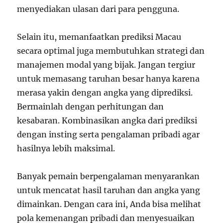
menyediakan ulasan dari para pengguna.
Selain itu, memanfaatkan prediksi Macau
secara optimal juga membutuhkan strategi dan
manajemen modal yang bijak. Jangan tergiur
untuk memasang taruhan besar hanya karena
merasa yakin dengan angka yang diprediksi.
Bermainlah dengan perhitungan dan
kesabaran. Kombinasikan angka dari prediksi
dengan insting serta pengalaman pribadi agar
hasilnya lebih maksimal.
Banyak pemain berpengalaman menyarankan
untuk mencatat hasil taruhan dan angka yang
dimainkan. Dengan cara ini, Anda bisa melihat
pola kemenangan pribadi dan menyesuaikan