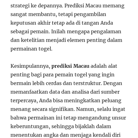
strategi ke depannya. Prediksi Macau memang
sangat membantu, tetapi pengambilan
keputusan akhir tetap ada di tangan Anda
sebagai pemain. Inilah mengapa pengalaman
dan ketelitian menjadi elemen penting dalam
permainan togel.
Kesimpulannya,
prediksi Macau
adalah alat
penting bagi para pemain togel yang ingin
bermain lebih cerdas dan terstruktur. Dengan
memanfaatkan data dan analisa dari sumber
terpercaya, Anda bisa meningkatkan peluang
menang secara signifikan. Namun, selalu ingat
bahwa permainan ini tetap mengandung unsur
keberuntungan, sehingga bijaklah dalam
menentukan angka dan menjaga kendali diri