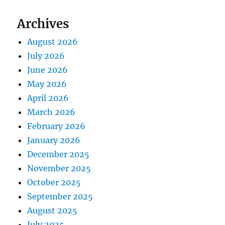
Archives
August 2026
July 2026
June 2026
May 2026
April 2026
March 2026
February 2026
January 2026
December 2025
November 2025
October 2025
September 2025
August 2025
July 2025