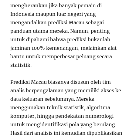
mengherankan jika banyak pemain di
Indonesia maupun luar negeri yang
mengandalkan prediksi Macau sebagai
panduan utama mereka. Namun, penting
untuk dipahami bahwa prediksi bukanlah
jaminan 100% kemenangan, melainkan alat
bantu untuk memperbesar peluang secara
statistik.
Prediksi Macau biasanya disusun oleh tim
analis berpengalaman yang memiliki akses ke
data keluaran sebelumnya. Mereka
menggunakan teknik statistik, algoritma
komputer, hingga pendekatan numerologi
untuk mengidentifikasi pola yang berulang.
Hasil dari analisis ini kemudian dipublikasikan