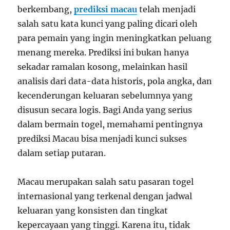
berkembang,
prediksi macau
telah menjadi
salah satu kata kunci yang paling dicari oleh
para pemain yang ingin meningkatkan peluang
menang mereka. Prediksi ini bukan hanya
sekadar ramalan kosong, melainkan hasil
analisis dari data-data historis, pola angka, dan
kecenderungan keluaran sebelumnya yang
disusun secara logis. Bagi Anda yang serius
dalam bermain togel, memahami pentingnya
prediksi Macau bisa menjadi kunci sukses
dalam setiap putaran.
Macau merupakan salah satu pasaran togel
internasional yang terkenal dengan jadwal
keluaran yang konsisten dan tingkat
kepercayaan yang tinggi. Karena itu, tidak