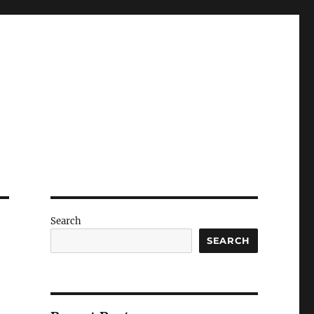
Search
SEARCH