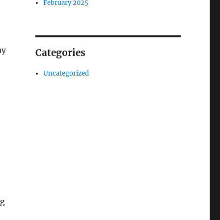
February 2025
ay
Categories
Uncategorized
ng
,