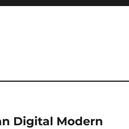
n Digital Modern