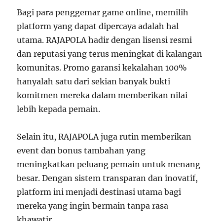
Bagi para penggemar game online, memilih
platform yang dapat dipercaya adalah hal
utama. RAJAPOLA hadir dengan lisensi resmi
dan reputasi yang terus meningkat di kalangan
komunitas. Promo garansi kekalahan 100%
hanyalah satu dari sekian banyak bukti
komitmen mereka dalam memberikan nilai
lebih kepada pemain.
Selain itu, RAJAPOLA juga rutin memberikan
event dan bonus tambahan yang
meningkatkan peluang pemain untuk menang
besar. Dengan sistem transparan dan inovatif,
platform ini menjadi destinasi utama bagi
mereka yang ingin bermain tanpa rasa
khawatir.