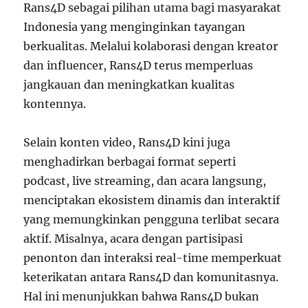
Rans4D sebagai pilihan utama bagi masyarakat
Indonesia yang menginginkan tayangan
berkualitas. Melalui kolaborasi dengan kreator
dan influencer, Rans4D terus memperluas
jangkauan dan meningkatkan kualitas
kontennya.
Selain konten video, Rans4D kini juga
menghadirkan berbagai format seperti
podcast, live streaming, dan acara langsung,
menciptakan ekosistem dinamis dan interaktif
yang memungkinkan pengguna terlibat secara
aktif. Misalnya, acara dengan partisipasi
penonton dan interaksi real-time memperkuat
keterikatan antara Rans4D dan komunitasnya.
Hal ini menunjukkan bahwa Rans4D bukan