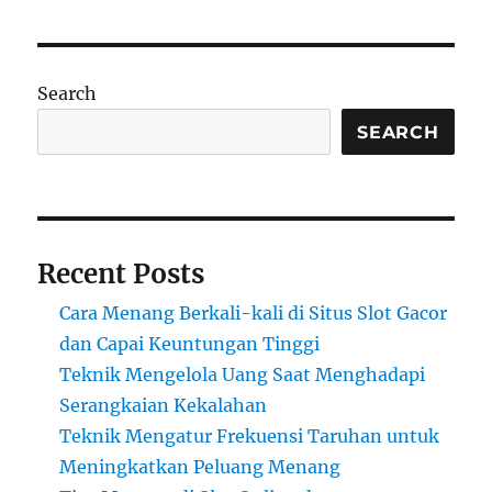
Menunggu
di
Rans4D
Slot
Search
SEARCH
Recent Posts
Cara Menang Berkali-kali di Situs Slot Gacor
dan Capai Keuntungan Tinggi
Teknik Mengelola Uang Saat Menghadapi
Serangkaian Kekalahan
Teknik Mengatur Frekuensi Taruhan untuk
Meningkatkan Peluang Menang