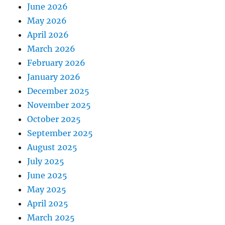
June 2026
May 2026
April 2026
March 2026
February 2026
January 2026
December 2025
November 2025
October 2025
September 2025
August 2025
July 2025
June 2025
May 2025
April 2025
March 2025