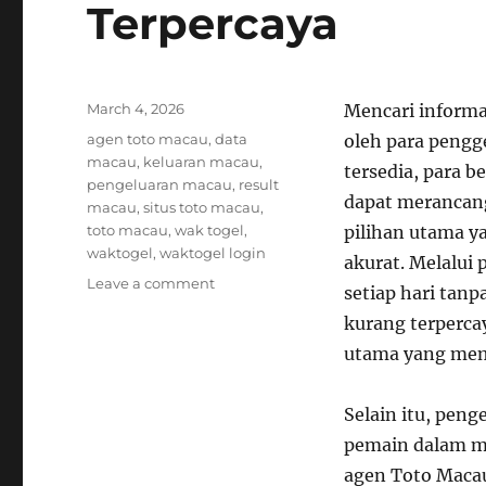
Terpercaya
Posted
March 4, 2026
Mencari informa
on
Tags
agen toto macau
,
data
oleh para pengg
macau
,
keluaran macau
,
tersedia, para b
pengeluaran macau
,
result
dapat merancang 
macau
,
situs toto macau
,
toto macau
,
wak togel
,
pilihan utama y
waktogel
,
waktogel login
akurat. Melalui
on
Leave a comment
setiap hari tan
Toto
kurang terperca
Macau
Akurat
utama yang membu
dengan
Sistem
Selain itu, pen
Terpercaya
pemain dalam me
agen Toto Macau