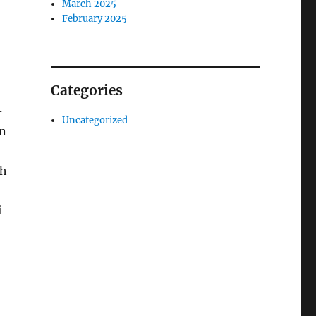
March 2025
February 2025
Categories
-
Uncategorized
n
ah
i