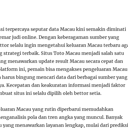
si terpercaya seputar data Macau kini semakin diminati
emar judi online. Dengan keberagaman sumber yang
ettor selalu ingin mengetahui keluaran Macau terbaru ag
strategi terbaik. Situs Toto Macau menjadi salah satu
ang menawarkan update result Macau secara cepat dan
 platform ini, pemain bisa mengakses pengeluaran Macau
pa harus bingung mencari data dari berbagai sumber yang
ya. Kecepatan dan keakuratan informasi menjadi faktor
at situs ini selalu dipilih oleh bettor setia.
geluaran Macau yang rutin diperbarui memudahkan
nganalisis pola dan tren angka yang muncul. Banyak
 yang menawarkan layanan lengkap, mulai dari prediks