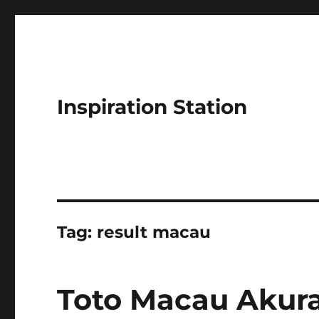
Inspiration Station
Tag:
result macau
Toto Macau Akur