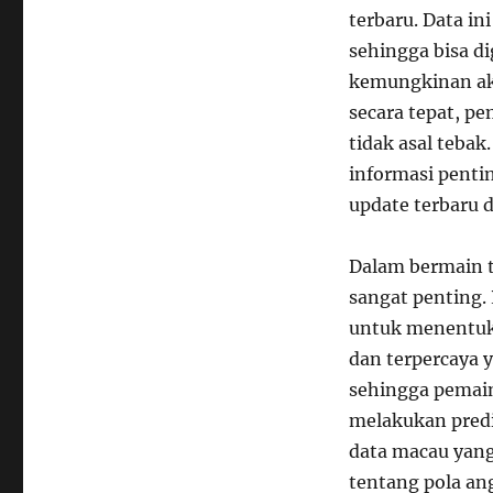
Jitu
terbaru. Data i
Menang
sehingga bisa d
Besar
kemungkinan ak
secara tepat, p
tidak asal tebak
informasi pentin
update terbaru 
Dalam bermain t
sangat penting.
untuk menentuk
dan terpercaya 
sehingga pemain
melakukan predi
data macau yang
tentang pola an