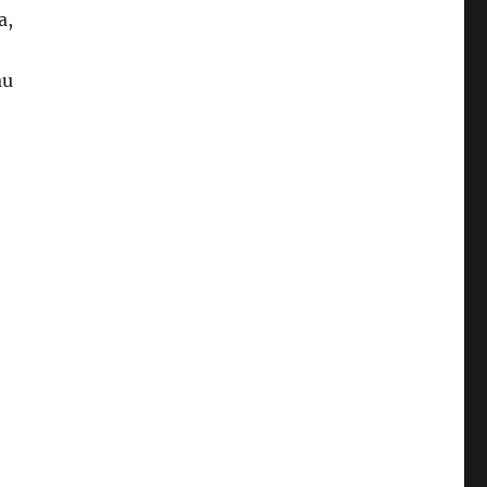
a,
au