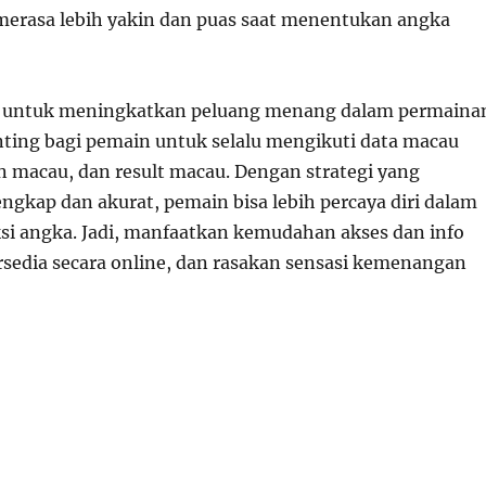
merasa lebih yakin dan puas saat menentukan angka
 untuk meningkatkan peluang menang dalam permaina
enting bagi pemain untuk selalu mengikuti data macau
an macau, dan result macau. Dengan strategi yang
ngkap dan akurat, pemain bisa lebih percaya diri dalam
i angka. Jadi, manfaatkan kemudahan akses dan info
rsedia secara online, dan rasakan sensasi kemenangan