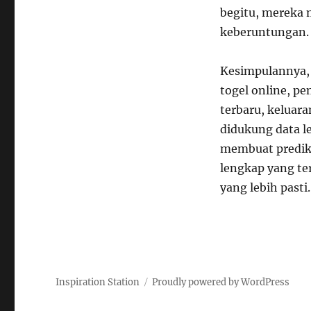
begitu, mereka 
keberuntungan.
Kesimpulannya,
togel online, p
terbaru, keluar
didukung data le
membuat prediks
lengkap yang te
yang lebih pasti.
Inspiration Station
Proudly powered by WordPress