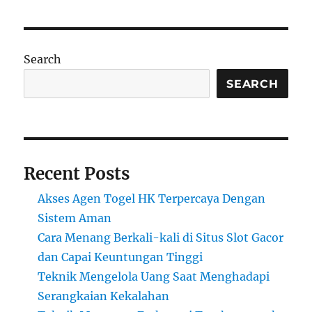
Itu
Situs
Slot
Gacor?
Search
Panduan
Lengkap
SEARCH
buat
Pemula
Recent Posts
Akses Agen Togel HK Terpercaya Dengan
Sistem Aman
Cara Menang Berkali-kali di Situs Slot Gacor
dan Capai Keuntungan Tinggi
Teknik Mengelola Uang Saat Menghadapi
Serangkaian Kekalahan