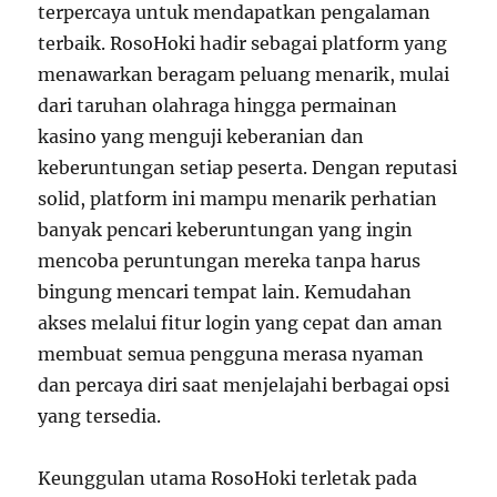
terpercaya untuk mendapatkan pengalaman
terbaik. RosoHoki hadir sebagai platform yang
menawarkan beragam peluang menarik, mulai
dari taruhan olahraga hingga permainan
kasino yang menguji keberanian dan
keberuntungan setiap peserta. Dengan reputasi
solid, platform ini mampu menarik perhatian
banyak pencari keberuntungan yang ingin
mencoba peruntungan mereka tanpa harus
bingung mencari tempat lain. Kemudahan
akses melalui fitur login yang cepat dan aman
membuat semua pengguna merasa nyaman
dan percaya diri saat menjelajahi berbagai opsi
yang tersedia.
Keunggulan utama RosoHoki terletak pada