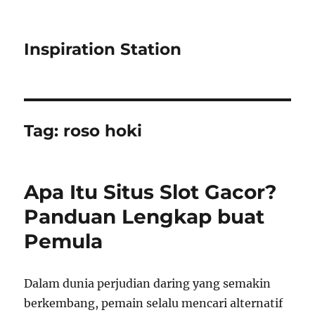
Inspiration Station
Tag:
roso hoki
Apa Itu Situs Slot Gacor?
Panduan Lengkap buat
Pemula
Dalam dunia perjudian daring yang semakin
berkembang, pemain selalu mencari alternatif