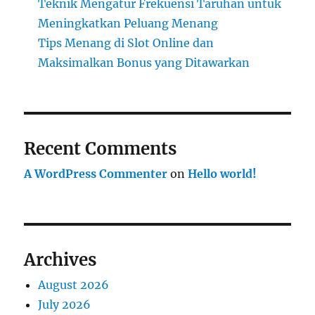
Teknik Mengatur Frekuensi Taruhan untuk
Meningkatkan Peluang Menang
Tips Menang di Slot Online dan
Maksimalkan Bonus yang Ditawarkan
Recent Comments
A WordPress Commenter
on
Hello world!
Archives
August 2026
July 2026