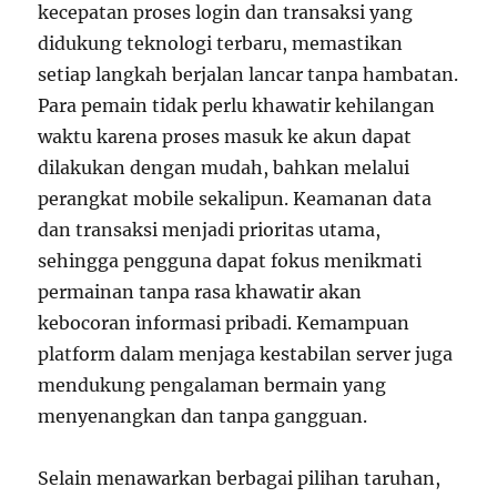
kecepatan proses login dan transaksi yang
didukung teknologi terbaru, memastikan
setiap langkah berjalan lancar tanpa hambatan.
Para pemain tidak perlu khawatir kehilangan
waktu karena proses masuk ke akun dapat
dilakukan dengan mudah, bahkan melalui
perangkat mobile sekalipun. Keamanan data
dan transaksi menjadi prioritas utama,
sehingga pengguna dapat fokus menikmati
permainan tanpa rasa khawatir akan
kebocoran informasi pribadi. Kemampuan
platform dalam menjaga kestabilan server juga
mendukung pengalaman bermain yang
menyenangkan dan tanpa gangguan.
Selain menawarkan berbagai pilihan taruhan,