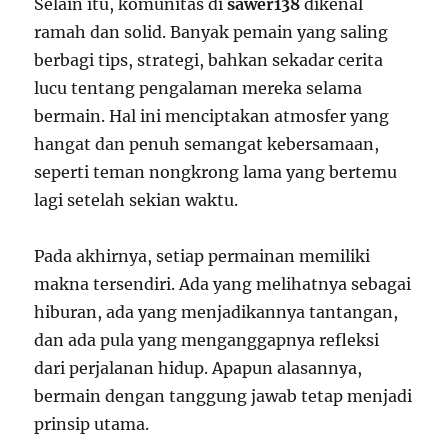
Selain itu, komunitas di
sawer138
dikenal
ramah dan solid. Banyak pemain yang saling
berbagi tips, strategi, bahkan sekadar cerita
lucu tentang pengalaman mereka selama
bermain. Hal ini menciptakan atmosfer yang
hangat dan penuh semangat kebersamaan,
seperti teman nongkrong lama yang bertemu
lagi setelah sekian waktu.
Pada akhirnya, setiap permainan memiliki
makna tersendiri. Ada yang melihatnya sebagai
hiburan, ada yang menjadikannya tantangan,
dan ada pula yang menganggapnya refleksi
dari perjalanan hidup. Apapun alasannya,
bermain dengan tanggung jawab tetap menjadi
prinsip utama.