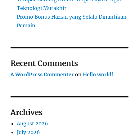
Teknologi Mutakhir
Promo Bonus Harian yang Selalu Dinantikan
Pemain
Recent Comments
A WordPress Commenter
on
Hello world!
Archives
August 2026
July 2026