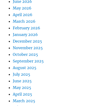
June 2026
May 2026
April 2026
March 2026
February 2026
January 2026
December 2025
November 2025
October 2025
September 2025
August 2025
July 2025
June 2025
May 2025
April 2025
March 2025