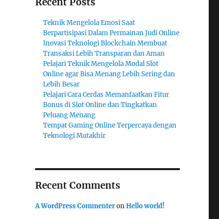
Recent Posts
Teknik Mengelola Emosi Saat
Berpartisipasi Dalam Permainan Judi Online
Inovasi Teknologi Blockchain Membuat
Transaksi Lebih Transparan dan Aman
Pelajari Teknik Mengelola Modal Slot
Online agar Bisa Menang Lebih Sering dan
Lebih Besar
Pelajari Cara Cerdas Memanfaatkan Fitur
Bonus di Slot Online dan Tingkatkan
Peluang Menang
Tempat Gaming Online Terpercaya dengan
Teknologi Mutakhir
Recent Comments
A WordPress Commenter
on
Hello world!