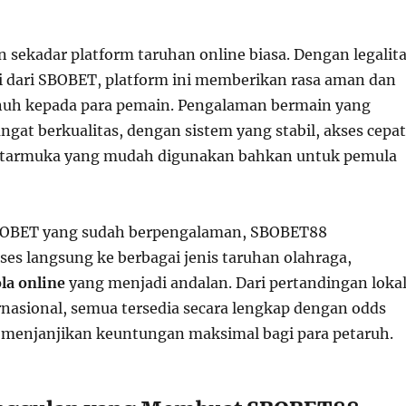
sekadar platform taruhan online biasa. Dengan legalit
mi dari SBOBET, platform ini memberikan rasa aman dan
nuh kepada para pemain. Pengalaman bermain yang
ngat berkualitas, dengan sistem yang stabil, akses cepat
ntarmuka yang mudah digunakan bahkan untuk pemula
BOBET yang sudah berpengalaman, SBOBET88
es langsung ke berbagai jenis taruhan olahraga,
ola online
yang menjadi andalan. Dari pertandingan loka
rnasional, semua tersedia secara lengkap dengan odds
 menjanjikan keuntungan maksimal bagi para petaruh.