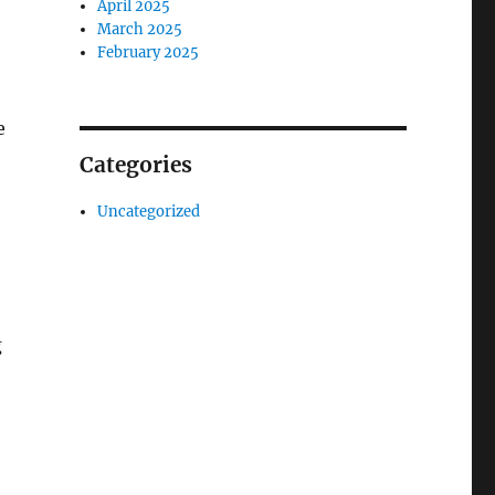
April 2025
March 2025
February 2025
e
Categories
Uncategorized
g