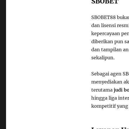
SBOBET
dengan
Pengalaman
Bermain
SBOBET88 bukan 
Terbaik
dan lisensi res
di
kepercayaan pe
Indonesia
diberikan pun sa
dan tampilan a
sekalipun.
Sebagai agen S
menyediakan aks
terutama
judi b
hingga liga inte
kompetitif yang