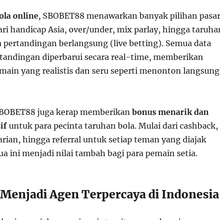
ola online
, SBOBET88 menawarkan banyak pilihan pasa
ri handicap Asia, over/under, mix parlay, hingga taruha
 pertandingan berlangsung (live betting). Semua data
ertandingan diperbarui secara real-time, memberikan
ain yang realistis dan seru seperti menonton langsung
 SBOBET88 juga kerap memberikan
bonus menarik dan
if
untuk para pecinta taruhan bola. Mulai dari cashback,
rian, hingga referral untuk setiap teman yang diajak
a ini menjadi nilai tambah bagi para pemain setia.
enjadi Agen Terpercaya di Indonesia