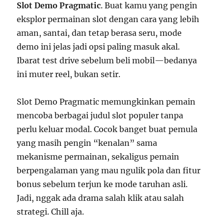
Slot Demo Pragmatic
. Buat kamu yang pengin
eksplor permainan slot dengan cara yang lebih
aman, santai, dan tetap berasa seru, mode
demo ini jelas jadi opsi paling masuk akal.
Ibarat test drive sebelum beli mobil—bedanya
ini muter reel, bukan setir.
Slot Demo Pragmatic memungkinkan pemain
mencoba berbagai judul slot populer tanpa
perlu keluar modal. Cocok banget buat pemula
yang masih pengin “kenalan” sama
mekanisme permainan, sekaligus pemain
berpengalaman yang mau ngulik pola dan fitur
bonus sebelum terjun ke mode taruhan asli.
Jadi, nggak ada drama salah klik atau salah
strategi. Chill aja.