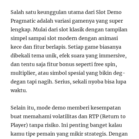
Salah satu keunggulan utama dari Slot Demo
Pragmatic adalah variasi gamenya yang super
lengkap. Mulai dari slot klasik dengan tampilan
simpel sampai slot modern dengan animasi
kece dan fitur berlapis. Setiap game biasanya
dibekali tema unik, efek suara yang immersive,
dan tentu saja fitur bonus seperti free spin,
multiplier, atau simbol spesial yang bikin deg-
degan tapi nagih. Serius, sekali nyoba bisa lupa
waktu.
Selain itu, mode demo memberi kesempatan
buat memahami volatilitas dan RTP (Return to
Player) tanpa risiko. Ini penting banget kalau
kamu tipe pemain yang mikir strategis. Dengan