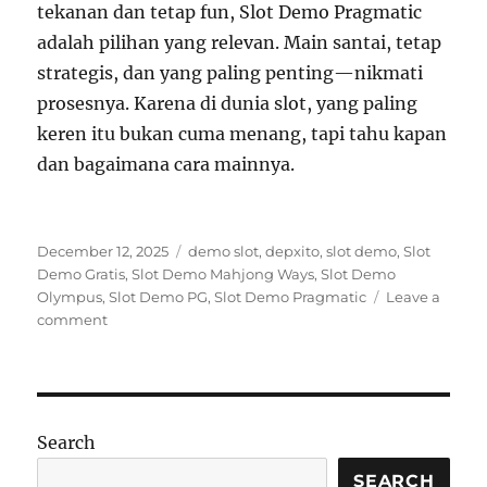
tekanan dan tetap fun, Slot Demo Pragmatic
adalah pilihan yang relevan. Main santai, tetap
strategis, dan yang paling penting—nikmati
prosesnya. Karena di dunia slot, yang paling
keren itu bukan cuma menang, tapi tahu kapan
dan bagaimana cara mainnya.
Posted
Tags
December 12, 2025
demo slot
,
depxito
,
slot demo
,
Slot
on
Demo Gratis
,
Slot Demo Mahjong Ways
,
Slot Demo
Olympus
,
Slot Demo PG
,
Slot Demo Pragmatic
Leave a
on
comment
Slot
Demo
Pragmatic:
Cara
Santai
Search
Coba
Slot
SEARCH