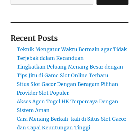
Favorit
Tanpa
Tekanan
Recent Posts
Teknik Mengatur Waktu Bermain agar Tidak
Terjebak dalam Kecanduan
Tingkatkan Peluang Menang Besar dengan
Tips Jitu di Game Slot Online Terbaru
Situs Slot Gacor Dengan Beragam Pilihan
Provider Slot Populer
Akses Agen Togel HK Terpercaya Dengan
Sistem Aman
Cara Menang Berkali-kali di Situs Slot Gacor
dan Capai Keuntungan Tinggi