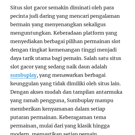
Situs slot gacor semakin diminati oleh para
pecinta judi daring yang mencari pengalaman
bermain yang menyenangkan sekaligus
menguntungkan. Keberadaan platform yang
menyediakan berbagai pilihan permainan slot
dengan tingkat kemenangan tinggi menjadi
daya tarik utama bagi pemain. Salah satu situs
slot gacor yang sedang naik daun adalah
sumbuplay
, yang menawarkan berbagai
keunggulan yang tidak dimiliki oleh situs lain.
Dengan akses mudah dan tampilan antarmuka
yang ramah pengguna, Sumbuplay mampu
memberikan kenyamanan dalam setiap
putaran permainan. Keberagaman tema
permainan, mulai dari yang klasik hingga
modern, memastikan setiap pemain