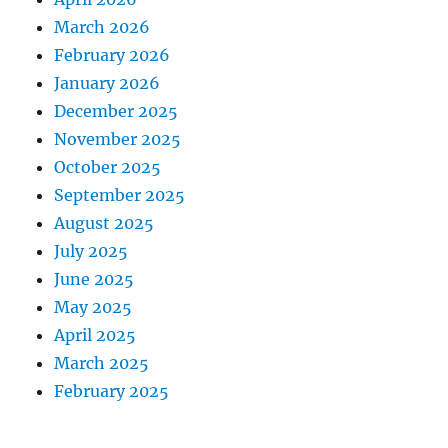
March 2026
February 2026
January 2026
December 2025
November 2025
October 2025
September 2025
August 2025
July 2025
June 2025
May 2025
April 2025
March 2025
February 2025