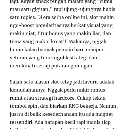
lagi. Kayak snack tengah malam yang “cuma
mau satu gigitan,” tapi ujung-ujungnya habis
satu toples. Di era serba online ini, slot makin
nge-boost popularitasnya berkat visual yang
makin niat, fitur bonus yang makin liar, dan
tema yang makin kreatif. Makanya, nggak
heran kalau banyak pemain baru maupun
veteran yang terus ngulik strategi dan
menikmati setiap putaran gulungan.
Salah satu alasan slot tetap jadi favorit adalah
kemudahannya. Nggak perlu mikir rumus
rumit atau strategi hardcore. Cukup tekan
tombol spin, dan biarkan RNG bekerja. Namun,
justru di balik kesederhanaan itu ada magnet
tersendiri. Ada harapan kecil tapi manis tiap