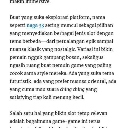
makin immersive.
Buat yang suka eksplorasi platform, nama
seperti
naga 33
sering muncul sebagai pilihan
yang menyediakan berbagai jenis slot dengan
tema berbeda—dari petualangan epik sampai
nuansa klasik yang nostalgic. Variasi ini bikin
pemain nggak gampang bosan, sekaligus
ngasih ruang buat nemuin game yang paling
cocok sama style mereka. Ada yang suka tema
futuristik, ada yang prefer nuansa oriental, ada
yang cuma mau suara
ching ching
yang
satisfying tiap kali menang kecil.
Salah satu hal yang bikin slot tetap relevan
adalah bagaimana game-game ini terus