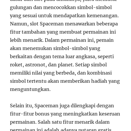
gulungan dan mencocokkan simbol-simbol
yang sesuai untuk mendapatkan kemenangan.
Namun, slot Spaceman menawarkan beberapa
fitur tambahan yang membuat permainan ini
lebih menarik. Dalam permainan ini, pemain
akan menemukan simbol-simbol yang
berkaitan dengan tema luar angkasa, seperti
roket, astronot, dan planet. Setiap simbol
memiliki nilai yang berbeda, dan kombinasi
simbol tertentu akan memberikan hadiah yang
menguntungkan.
Selain itu, Spaceman juga dilengkapi dengan
fitur-fitur bonus yang meningkatkan keseruan
permainan. Salah satu fitur menarik dalam
permainan ini adalah adanya putaran gratis