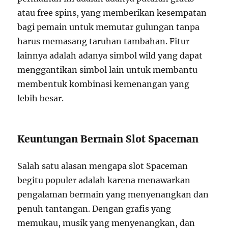
atau free spins, yang memberikan kesempatan
bagi pemain untuk memutar gulungan tanpa
harus memasang taruhan tambahan. Fitur
lainnya adalah adanya simbol wild yang dapat
menggantikan simbol lain untuk membantu
membentuk kombinasi kemenangan yang
lebih besar.
Keuntungan Bermain Slot Spaceman
Salah satu alasan mengapa slot Spaceman
begitu populer adalah karena menawarkan
pengalaman bermain yang menyenangkan dan
penuh tantangan. Dengan grafis yang
memukau, musik yang menyenangkan, dan