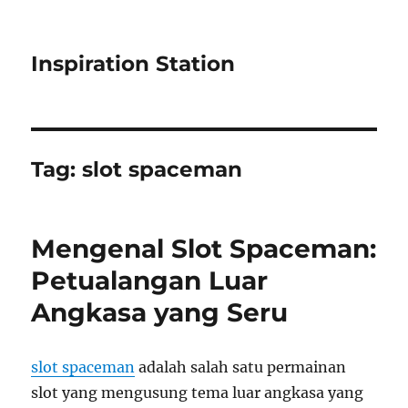
Inspiration Station
Tag:
slot spaceman
Mengenal Slot Spaceman:
Petualangan Luar
Angkasa yang Seru
slot spaceman
adalah salah satu permainan
slot yang mengusung tema luar angkasa yang