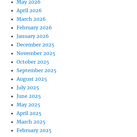
May 2026
April 2026
March 2026
February 2026
January 2026
December 2025
November 2025
October 2025
September 2025
August 2025
July 2025
June 2025
May 2025
April 2025
March 2025
February 2025