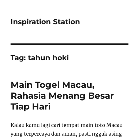
Inspiration Station
Tag:
tahun hoki
Main Togel Macau,
Rahasia Menang Besar
Tiap Hari
Kalau kamu lagi cari tempat main toto Macau
yang terpercaya dan aman, pasti nggak asing