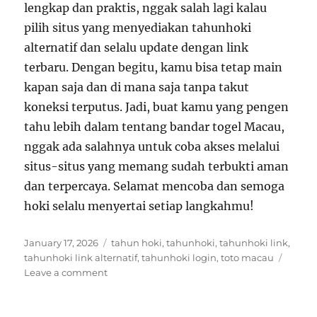
lengkap dan praktis, nggak salah lagi kalau
pilih situs yang menyediakan tahunhoki
alternatif dan selalu update dengan link
terbaru. Dengan begitu, kamu bisa tetap main
kapan saja dan di mana saja tanpa takut
koneksi terputus. Jadi, buat kamu yang pengen
tahu lebih dalam tentang bandar togel Macau,
nggak ada salahnya untuk coba akses melalui
situs-situs yang memang sudah terbukti aman
dan terpercaya. Selamat mencoba dan semoga
hoki selalu menyertai setiap langkahmu!
Posted
Tags
January 17, 2026
tahun hoki
,
tahunhoki
,
tahunhoki link
,
on
tahunhoki link alternatif
,
tahunhoki login
,
toto macau
on
Leave a comment
Main
Togel
Macau,