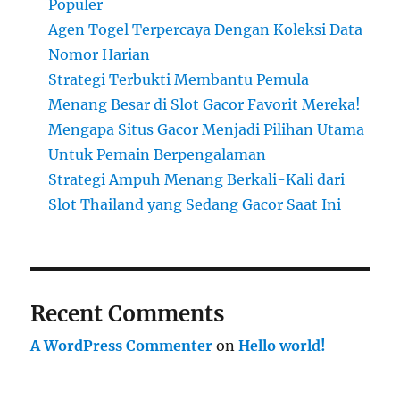
Populer
Agen Togel Terpercaya Dengan Koleksi Data
Nomor Harian
Strategi Terbukti Membantu Pemula
Menang Besar di Slot Gacor Favorit Mereka!
Mengapa Situs Gacor Menjadi Pilihan Utama
Untuk Pemain Berpengalaman
Strategi Ampuh Menang Berkali-Kali dari
Slot Thailand yang Sedang Gacor Saat Ini
Recent Comments
A WordPress Commenter
on
Hello world!