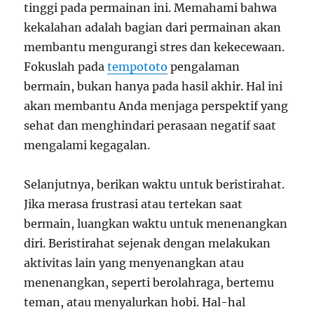
tinggi pada permainan ini. Memahami bahwa
kekalahan adalah bagian dari permainan akan
membantu mengurangi stres dan kekecewaan.
Fokuslah pada
tempototo
pengalaman
bermain, bukan hanya pada hasil akhir. Hal ini
akan membantu Anda menjaga perspektif yang
sehat dan menghindari perasaan negatif saat
mengalami kegagalan.
Selanjutnya, berikan waktu untuk beristirahat.
Jika merasa frustrasi atau tertekan saat
bermain, luangkan waktu untuk menenangkan
diri. Beristirahat sejenak dengan melakukan
aktivitas lain yang menyenangkan atau
menenangkan, seperti berolahraga, bertemu
teman, atau menyalurkan hobi. Hal-hal