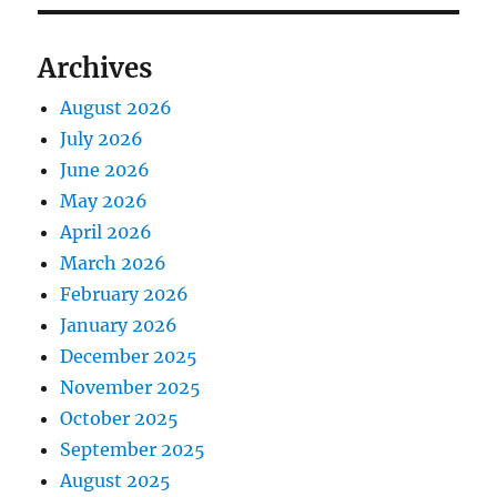
Archives
August 2026
July 2026
June 2026
May 2026
April 2026
March 2026
February 2026
January 2026
December 2025
November 2025
October 2025
September 2025
August 2025