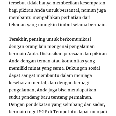
tersebut tidak hanya memberikan kesempatan
bagi pikiran Anda untuk bersantai, namun juga
membantu mengalihkan perhatian dari
tekanan yang mungkin timbul selama bermain.
Terakhir, penting untuk berkomunikasi
dengan orang lain mengenai pengalaman
bermain Anda. Diskusikan perasaan dan pikiran
Anda dengan teman atau komunitas yang
memiliki minat yang sama. Dukungan sosial
dapat sangat membantu dalam menjaga
kesehatan mental, dan dengan berbagi
pengalaman, Anda juga bisa mendapatkan
sudut pandang baru tentang permainan.
Dengan pendekatan yang seimbang dan sadar,
bermain togel SGP di Tempototo dapat menjadi