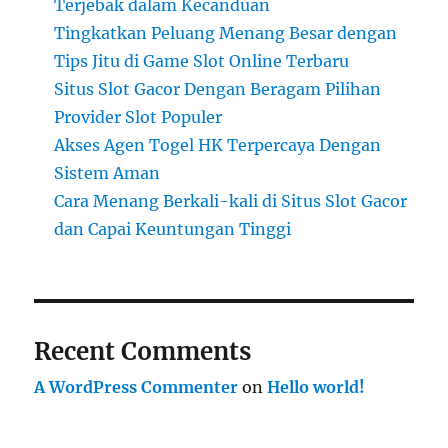
Terjebak dalam Kecanduan
Tingkatkan Peluang Menang Besar dengan
Tips Jitu di Game Slot Online Terbaru
Situs Slot Gacor Dengan Beragam Pilihan
Provider Slot Populer
Akses Agen Togel HK Terpercaya Dengan
Sistem Aman
Cara Menang Berkali-kali di Situs Slot Gacor
dan Capai Keuntungan Tinggi
Recent Comments
A WordPress Commenter
on
Hello world!