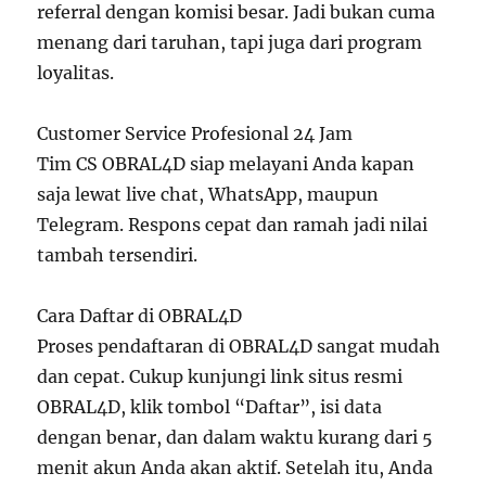
referral dengan komisi besar. Jadi bukan cuma
menang dari taruhan, tapi juga dari program
loyalitas.
Customer Service Profesional 24 Jam
Tim CS OBRAL4D siap melayani Anda kapan
saja lewat live chat, WhatsApp, maupun
Telegram. Respons cepat dan ramah jadi nilai
tambah tersendiri.
Cara Daftar di OBRAL4D
Proses pendaftaran di OBRAL4D sangat mudah
dan cepat. Cukup kunjungi link situs resmi
OBRAL4D, klik tombol “Daftar”, isi data
dengan benar, dan dalam waktu kurang dari 5
menit akun Anda akan aktif. Setelah itu, Anda