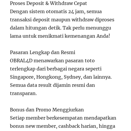
Proses Deposit & Withdraw Cepat
Dengan sistem otomatis 24 jam, semua
transaksi deposit maupun withdraw diproses
dalam hitungan detik. Tak perlu menunggu
lama untuk menikmati kemenangan Anda!
Pasaran Lengkap dan Resmi
OBRAL4D menawarkan pasaran toto
terlengkap dari berbagai negara seperti
Singapore, Hongkong, Sydney, dan lainnya.
Semua data result dijamin resmi dan
transparan.
Bonus dan Promo Menggiurkan
Setiap member berkesempatan mendapatkan
bonus new member, cashback harian, hingga