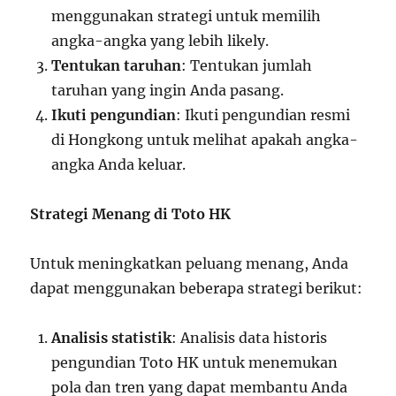
menggunakan strategi untuk memilih
angka-angka yang lebih likely.
Tentukan taruhan
: Tentukan jumlah
taruhan yang ingin Anda pasang.
Ikuti pengundian
: Ikuti pengundian resmi
di Hongkong untuk melihat apakah angka-
angka Anda keluar.
Strategi Menang di Toto HK
Untuk meningkatkan peluang menang, Anda
dapat menggunakan beberapa strategi berikut:
Analisis statistik
: Analisis data historis
pengundian Toto HK untuk menemukan
pola dan tren yang dapat membantu Anda