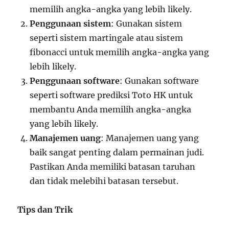
memilih angka-angka yang lebih likely.
Penggunaan sistem
: Gunakan sistem
seperti sistem martingale atau sistem
fibonacci untuk memilih angka-angka yang
lebih likely.
Penggunaan software
: Gunakan software
seperti software prediksi Toto HK untuk
membantu Anda memilih angka-angka
yang lebih likely.
Manajemen uang
: Manajemen uang yang
baik sangat penting dalam permainan judi.
Pastikan Anda memiliki batasan taruhan
dan tidak melebihi batasan tersebut.
Tips dan Trik