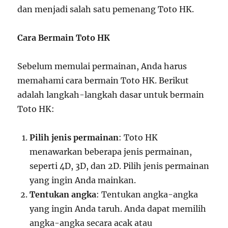
dan menjadi salah satu pemenang Toto HK.
Cara Bermain Toto HK
Sebelum memulai permainan, Anda harus
memahami cara bermain Toto HK. Berikut
adalah langkah-langkah dasar untuk bermain
Toto HK:
Pilih jenis permainan
: Toto HK
menawarkan beberapa jenis permainan,
seperti 4D, 3D, dan 2D. Pilih jenis permainan
yang ingin Anda mainkan.
Tentukan angka
: Tentukan angka-angka
yang ingin Anda taruh. Anda dapat memilih
angka-angka secara acak atau