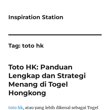
Inspiration Station
Tag:
toto hk
Toto HK: Panduan
Lengkap dan Strategi
Menang di Togel
Hongkong
toto hk
, atau yang lebih dikenal sebagai Togel