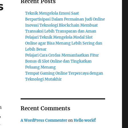
Recent Posts
s
Teknik Mengelola Emosi Saat
Berpartisipasi Dalam Permainan Judi Online
Inovasi Teknologi Blockchain Membuat
Transaksi Lebih Transparan dan Aman
Pelajari Teknik Mengelola Modal Slot
Online agar Bisa Menang Lebih Sering dan
Lebih Besar
Pelajari Cara Cerdas Memanfaatkan Fitur
Bonus di Slot Online dan Tingkatkan
Peluang Menang
Tempat Gaming Online Terpercaya dengan
Teknologi Mutakhir
n
Recent Comments
,
A WordPress Commenter
on
Hello world!
n