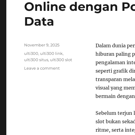
Online dengan Pol
Data
Posted
November 9, 2025
Dalam dunia per
on
Tags
ulti300
,
ulti300 link
,
hiburan paling 
ulti300 situs
,
ulti300 slot
pengalaman inte
on
Leave a comment
seperti grafik d
Strategi
transparan melal
Cerdas
Menaklukkan
visual yang me
Slot
bermain dengan
Online
dengan
Pola
Sebelum terjun
Efektif
slot bukan seka
dan
ritme, serta int
Analisis