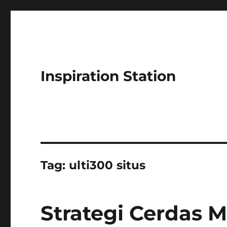
Inspiration Station
Tag:
ulti300 situs
Strategi Cerdas 