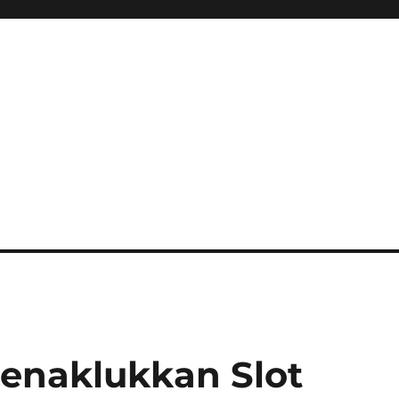
Menaklukkan Slot