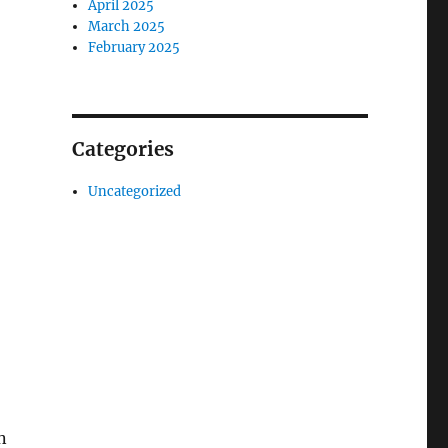
April 2025
March 2025
February 2025
Categories
Uncategorized
n