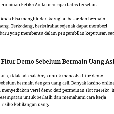
rmainan ketika Anda mencapai batas tersebut.
, Anda bisa menghindari kerugian besar dan bermain
nang. Terkadang, beristirahat sejenak dapat memberi
f baru yang membantu dalam pengambilan keputusan sa
Fitur Demo Sebelum Bermain Uang Asl
ula, tidak ada salahnya untuk mencoba fitur demo
 sebelum bermain dengan uang asli. Banyak kasino online
, menyediakan versi demo dari permainan slot mereka. I
esempatan untuk berlatih dan memahami cara kerja
 risiko kehilangan uang.