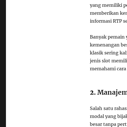
yang memiliki pe
memberikan kem
informasi RTP s
Banyak pemain y
kemenangan besa
klasik sering ka
jenis slot memil
memahami cara 
2.
Manajem
Salah satu raha
modal yang bija
besar tanpa pe