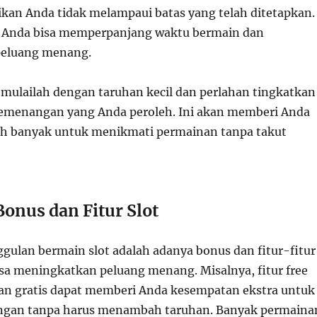
ikan Anda tidak melampaui batas yang telah ditetapkan.
, Anda bisa memperpanjang waktu bermain dan
eluang menang.
 mulailah dengan taruhan kecil dan perlahan tingkatkan
kemenangan yang Anda peroleh. Ini akan memberi Anda
ih banyak untuk menikmati permainan tanpa takut
onus dan Fitur Slot
ggulan bermain slot adalah adanya bonus dan fitur-fitur
sa meningkatkan peluang menang. Misalnya, fitur free
ran gratis dapat memberi Anda kesempatan ekstra untuk
gan tanpa harus menambah taruhan. Banyak permaina