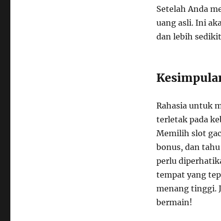
Setelah Anda me
uang asli. Ini 
dan lebih sediki
Kesimpula
Rahasia untuk 
terletak pada ke
Memilih slot ga
bonus, dan tahu
perlu diperhatik
tempat yang tep
menang tinggi. J
bermain!