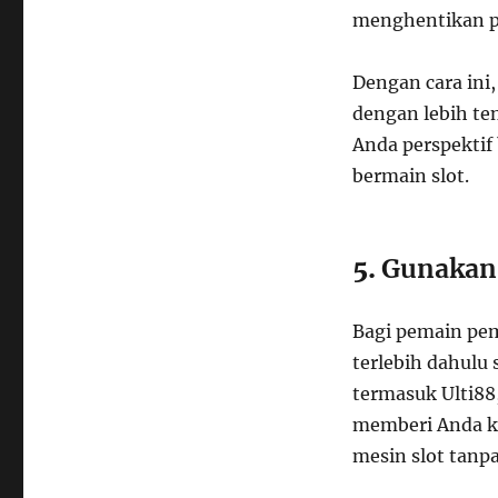
menghentikan pe
Dengan cara ini
dengan lebih te
Anda perspekti
bermain slot.
5.
Gunakan 
Bagi pemain pem
terlebih dahulu
termasuk Ulti88
memberi Anda k
mesin slot tanpa