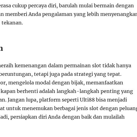
rasa cukup percaya diri, barulah mulai bermain dengan
akan memberi Anda pengalaman yang lebih menyenangka
t tekanan.
n
meraih kemenangan dalam permainan slot tidak hanya
beruntungan, tetapi juga pada strategi yang tepat.
cor, mengelola modal dengan bijak, memanfaatkan
 kapan berhenti adalah langkah-langkah penting yang
an. Jangan lupa, platform seperti Ulti88 bisa menjadi
at untuk menemukan berbagai jenis slot dengan peluan
adi, persiapkan diri Anda dengan baik dan mulailah