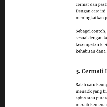
cermat dan past
Dengan cara ini
meningkatkan p
Sebagai contoh,
sesuai dengan 
kesempatan leb
kehabisan dana.
3.
Cermati B
Salah satu keun
menarik yang bi
spins atau puta
meraih kemenan