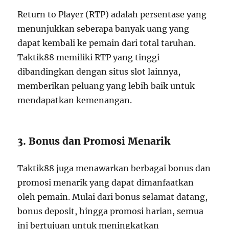
Return to Player (RTP) adalah persentase yang
menunjukkan seberapa banyak uang yang
dapat kembali ke pemain dari total taruhan.
Taktik88 memiliki RTP yang tinggi
dibandingkan dengan situs slot lainnya,
memberikan peluang yang lebih baik untuk
mendapatkan kemenangan.
3. Bonus dan Promosi Menarik
Taktik88 juga menawarkan berbagai bonus dan
promosi menarik yang dapat dimanfaatkan
oleh pemain. Mulai dari bonus selamat datang,
bonus deposit, hingga promosi harian, semua
ini bertujuan untuk meningkatkan