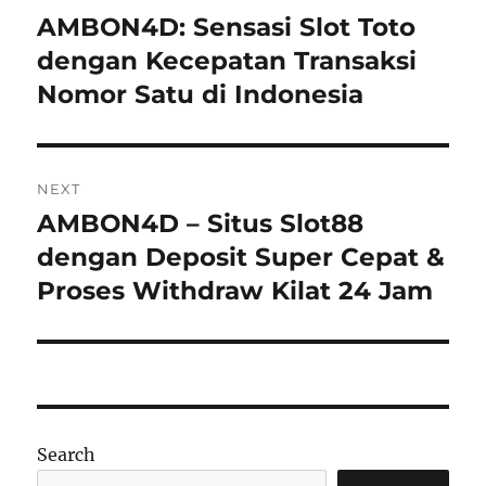
navigation
AMBON4D: Sensasi Slot Toto
Previous
post:
dengan Kecepatan Transaksi
Nomor Satu di Indonesia
NEXT
AMBON4D – Situs Slot88
Next
post:
dengan Deposit Super Cepat &
Proses Withdraw Kilat 24 Jam
Search