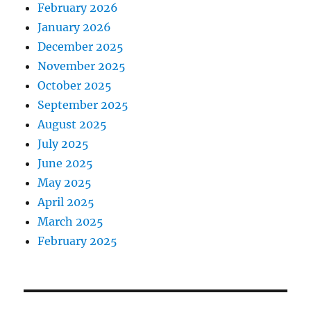
February 2026
January 2026
December 2025
November 2025
October 2025
September 2025
August 2025
July 2025
June 2025
May 2025
April 2025
March 2025
February 2025