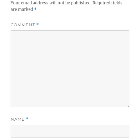
Your email address will not be published.
Required fields
are marked
*
COMMENT
*
NAME
*