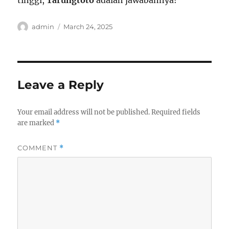
tinggi,
Tarungtoto
adalah jawabannya!
Author
Posted
admin
March 24, 2025
on
Leave a Reply
Your email address will not be published.
Required fields
are marked
*
COMMENT
*