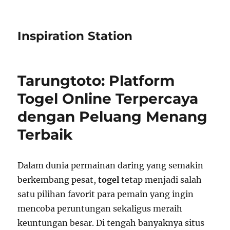
Inspiration Station
Tarungtoto: Platform
Togel Online Terpercaya
dengan Peluang Menang
Terbaik
Dalam dunia permainan daring yang semakin
berkembang pesat,
togel
tetap menjadi salah
satu pilihan favorit para pemain yang ingin
mencoba peruntungan sekaligus meraih
keuntungan besar. Di tengah banyaknya situs