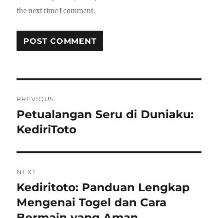
the next time I comment.
Post
PREVIOUS
navigation
Petualangan Seru di Duniaku:
Previous
post:
KediriToto
NEXT
Kediritoto: Panduan Lengkap
Next
post:
Mengenai Togel dan Cara
Bermain yang Aman