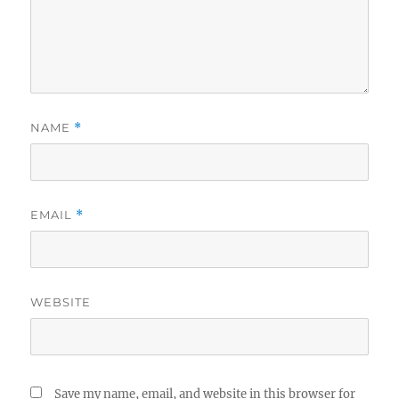
NAME
*
EMAIL
*
WEBSITE
Save my name, email, and website in this browser for