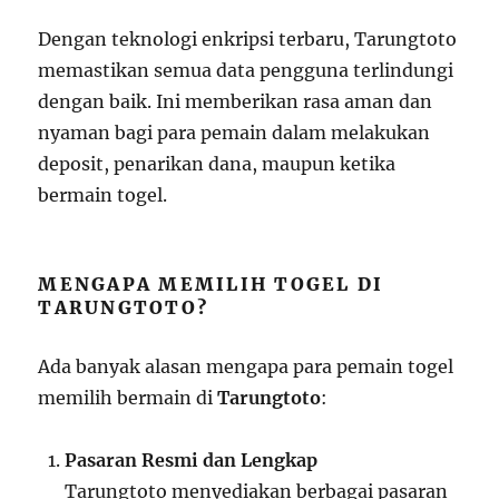
Dengan teknologi enkripsi terbaru, Tarungtoto
memastikan semua data pengguna terlindungi
dengan baik. Ini memberikan rasa aman dan
nyaman bagi para pemain dalam melakukan
deposit, penarikan dana, maupun ketika
bermain togel.
MENGAPA MEMILIH TOGEL DI
TARUNGTOTO?
Ada banyak alasan mengapa para pemain togel
memilih bermain di
Tarungtoto
:
Pasaran Resmi dan Lengkap
Tarungtoto menyediakan berbagai pasaran