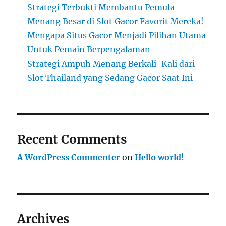
Strategi Terbukti Membantu Pemula
Menang Besar di Slot Gacor Favorit Mereka!
Mengapa Situs Gacor Menjadi Pilihan Utama
Untuk Pemain Berpengalaman
Strategi Ampuh Menang Berkali-Kali dari
Slot Thailand yang Sedang Gacor Saat Ini
Recent Comments
A WordPress Commenter
on
Hello world!
Archives