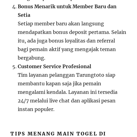
Bonus Menarik untuk Member Baru dan
Setia
Setiap member baru akan langsung
mendapatkan bonus deposit pertama. Selain
itu, ada juga bonus loyalitas dan referral
bagi pemain aktif yang mengajak teman
bergabung.
Customer Service Profesional
Tim layanan pelanggan Tarungtoto siap
membantu kapan saja jika pemain
mengalami kendala. Layanan ini tersedia
24/7 melalui live chat dan aplikasi pesan
instan populer.
TIPS MENANG MAIN TOGEL DI