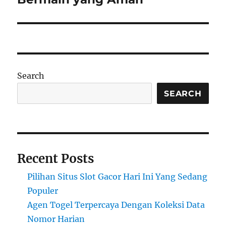
Search
SEARCH
Recent Posts
Pilihan Situs Slot Gacor Hari Ini Yang Sedang
Populer
Agen Togel Terpercaya Dengan Koleksi Data
Nomor Harian