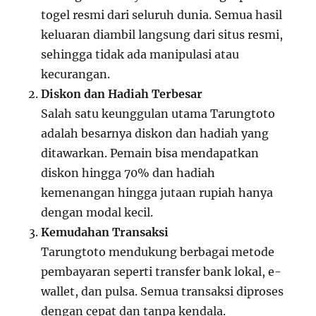
togel resmi dari seluruh dunia. Semua hasil
keluaran diambil langsung dari situs resmi,
sehingga tidak ada manipulasi atau
kecurangan.
Diskon dan Hadiah Terbesar
Salah satu keunggulan utama Tarungtoto
adalah besarnya diskon dan hadiah yang
ditawarkan. Pemain bisa mendapatkan
diskon hingga 70% dan hadiah
kemenangan hingga jutaan rupiah hanya
dengan modal kecil.
Kemudahan Transaksi
Tarungtoto mendukung berbagai metode
pembayaran seperti transfer bank lokal, e-
wallet, dan pulsa. Semua transaksi diproses
dengan cepat dan tanpa kendala.