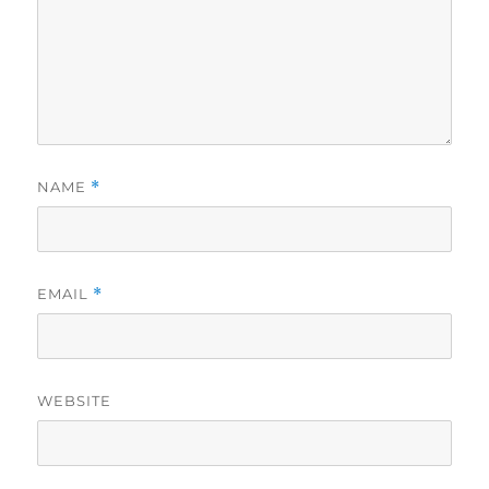
NAME
*
EMAIL
*
WEBSITE