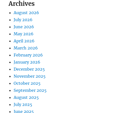
Archives
August 2026
July 2026
June 2026
May 2026
April 2026
March 2026
February 2026
January 2026
December 2025
November 2025
October 2025
September 2025
August 2025
July 2025
June 2025