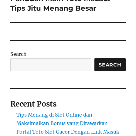
post:
Tips Jitu Menang Besar
Search
SEARCH
Recent Posts
Tips Menang di Slot Online dan
Maksimalkan Bonus yang Ditawarkan
Portal Toto Slot Gacor Dengan Link Masuk