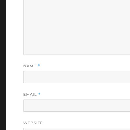
NAME
*
EMAIL
*
WEBSITE