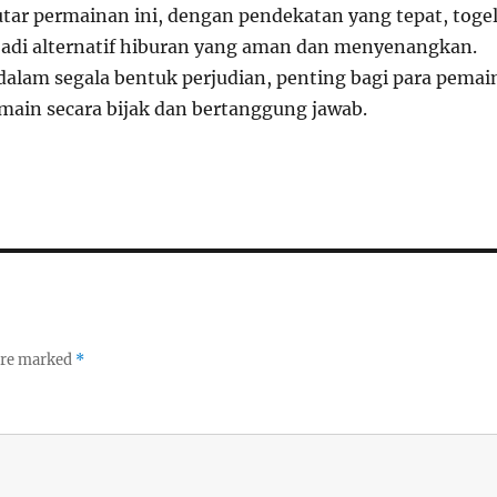
utar permainan ini, dengan pendekatan yang tepat, toge
jadi alternatif hiburan yang aman dan menyenangkan.
dalam segala bentuk perjudian, penting bagi para pemai
rmain secara bijak dan bertanggung jawab.
 are marked
*