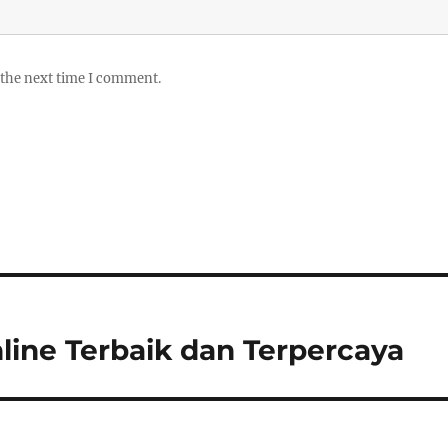
 the next time I comment.
ine Terbaik dan Terpercaya