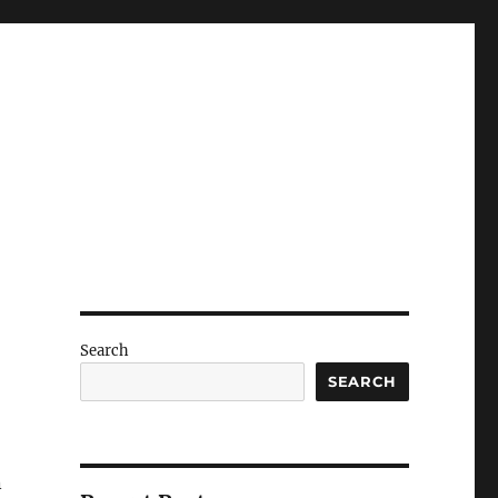
n
Search
SEARCH
n