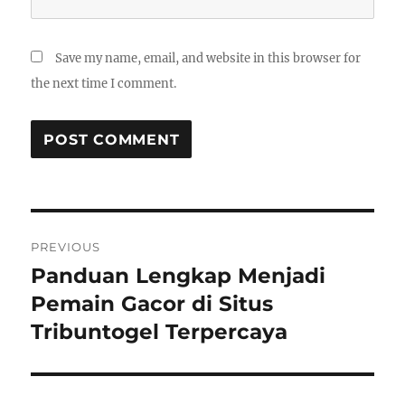
Save my name, email, and website in this browser for
the next time I comment.
Post
PREVIOUS
navigation
Panduan Lengkap Menjadi
Previous
post:
Pemain Gacor di Situs
Tribuntogel Terpercaya