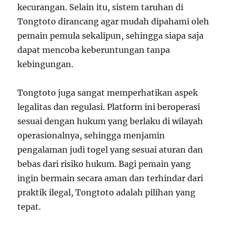
kecurangan. Selain itu, sistem taruhan di
Tongtoto dirancang agar mudah dipahami oleh
pemain pemula sekalipun, sehingga siapa saja
dapat mencoba keberuntungan tanpa
kebingungan.
Tongtoto juga sangat memperhatikan aspek
legalitas dan regulasi. Platform ini beroperasi
sesuai dengan hukum yang berlaku di wilayah
operasionalnya, sehingga menjamin
pengalaman judi togel yang sesuai aturan dan
bebas dari risiko hukum. Bagi pemain yang
ingin bermain secara aman dan terhindar dari
praktik ilegal, Tongtoto adalah pilihan yang
tepat.