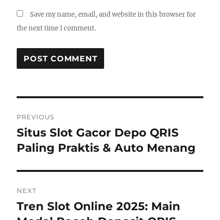
Save my name, email, and website in this browser for
the next time I comment.
Post
PREVIOUS
navigation
Situs Slot Gacor Depo QRIS
Previous
post:
Paling Praktis & Auto Menang
NEXT
Tren Slot Online 2025: Main
Next
post: