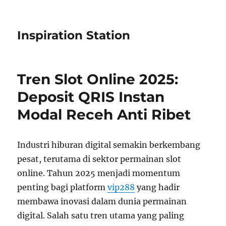
Inspiration Station
Tren Slot Online 2025:
Deposit QRIS Instan
Modal Receh Anti Ribet
Industri hiburan digital semakin berkembang
pesat, terutama di sektor permainan slot
online. Tahun 2025 menjadi momentum
penting bagi platform
vip288
yang hadir
membawa inovasi dalam dunia permainan
digital. Salah satu tren utama yang paling