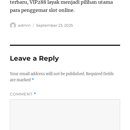
terbaru, VIP288 layak menjadi pilihan utama
para penggemar slot online.
Author
Posted
admin
September 23, 2025
on
Leave a Reply
Your email address will not be published.
Required fields
are marked
*
COMMENT
*