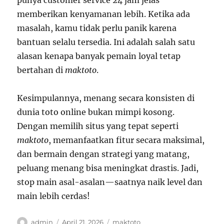
punya customer service 24 jam jelas
memberikan kenyamanan lebih. Ketika ada
masalah, kamu tidak perlu panik karena
bantuan selalu tersedia. Ini adalah salah satu
alasan kenapa banyak pemain loyal tetap
bertahan di
maktoto
.
Kesimpulannya, menang secara konsisten di
dunia toto online bukan mimpi kosong.
Dengan memilih situs yang tepat seperti
maktoto
, memanfaatkan fitur secara maksimal,
dan bermain dengan strategi yang matang,
peluang menang bisa meningkat drastis. Jadi,
stop main asal-asalan—saatnya naik level dan
main lebih cerdas!
Author
Posted
Tags
admin
April 21, 2026
maktoto