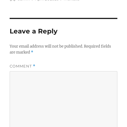
on
Leave a Reply
Your email address will not be published.
Required fields
are marked
*
COMMENT
*