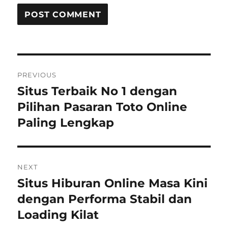
Post
PREVIOUS
navigation
Situs Terbaik No 1 dengan
Previous
post:
Pilihan Pasaran Toto Online
Paling Lengkap
NEXT
Situs Hiburan Online Masa Kini
Next
post:
dengan Performa Stabil dan
Loading Kilat