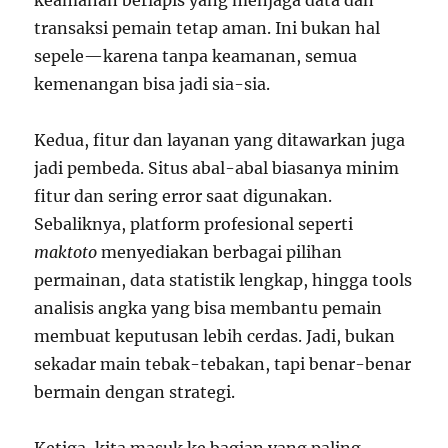
keamanan berlapis yang menjaga data dan
transaksi pemain tetap aman. Ini bukan hal
sepele—karena tanpa keamanan, semua
kemenangan bisa jadi sia-sia.
Kedua, fitur dan layanan yang ditawarkan juga
jadi pembeda. Situs abal-abal biasanya minim
fitur dan sering error saat digunakan.
Sebaliknya, platform profesional seperti
maktoto
menyediakan berbagai pilihan
permainan, data statistik lengkap, hingga tools
analisis angka yang bisa membantu pemain
membuat keputusan lebih cerdas. Jadi, bukan
sekadar main tebak-tebakan, tapi benar-benar
bermain dengan strategi.