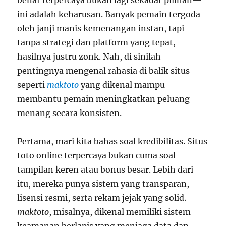
benar terpercaya bukan lagi sekadar pilihan—
ini adalah keharusan. Banyak pemain tergoda
oleh janji manis kemenangan instan, tapi
tanpa strategi dan platform yang tepat,
hasilnya justru zonk. Nah, di sinilah
pentingnya mengenal rahasia di balik situs
seperti
maktoto
yang dikenal mampu
membantu pemain meningkatkan peluang
menang secara konsisten.
Pertama, mari kita bahas soal kredibilitas. Situs
toto online terpercaya bukan cuma soal
tampilan keren atau bonus besar. Lebih dari
itu, mereka punya sistem yang transparan,
lisensi resmi, serta rekam jejak yang solid.
maktoto
, misalnya, dikenal memiliki sistem