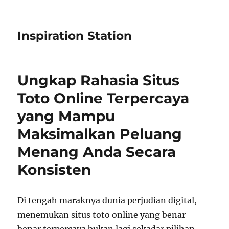
Inspiration Station
Ungkap Rahasia Situs
Toto Online Terpercaya
yang Mampu
Maksimalkan Peluang
Menang Anda Secara
Konsisten
Di tengah maraknya dunia perjudian digital,
menemukan situs toto online yang benar-