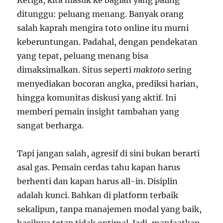
Ketiga, kita masuk ke bagian yang paling
ditunggu: peluang menang. Banyak orang
salah kaprah mengira toto online itu murni
keberuntungan. Padahal, dengan pendekatan
yang tepat, peluang menang bisa
dimaksimalkan. Situs seperti
maktoto
sering
menyediakan bocoran angka, prediksi harian,
hingga komunitas diskusi yang aktif. Ini
memberi pemain insight tambahan yang
sangat berharga.
Tapi jangan salah, agresif di sini bukan berarti
asal gas. Pemain cerdas tahu kapan harus
berhenti dan kapan harus all-in. Disiplin
adalah kunci. Bahkan di platform terbaik
sekalipun, tanpa manajemen modal yang baik,