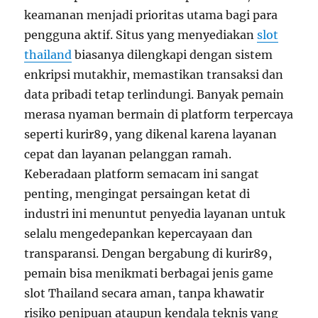
keamanan menjadi prioritas utama bagi para
pengguna aktif. Situs yang menyediakan
slot
thailand
biasanya dilengkapi dengan sistem
enkripsi mutakhir, memastikan transaksi dan
data pribadi tetap terlindungi. Banyak pemain
merasa nyaman bermain di platform terpercaya
seperti kurir89, yang dikenal karena layanan
cepat dan layanan pelanggan ramah.
Keberadaan platform semacam ini sangat
penting, mengingat persaingan ketat di
industri ini menuntut penyedia layanan untuk
selalu mengedepankan kepercayaan dan
transparansi. Dengan bergabung di kurir89,
pemain bisa menikmati berbagai jenis game
slot Thailand secara aman, tanpa khawatir
risiko penipuan ataupun kendala teknis yang