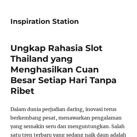
Inspiration Station
Ungkap Rahasia Slot
Thailand yang
Menghasilkan Cuan
Besar Setiap Hari Tanpa
Ribet
Dalam dunia perjudian daring, inovasi terus
berkembang pesat, menawarkan pengalaman
yang semakin seru dan menguntungkan. Salah
satu tren terbaru yang sedang naik daun adalah