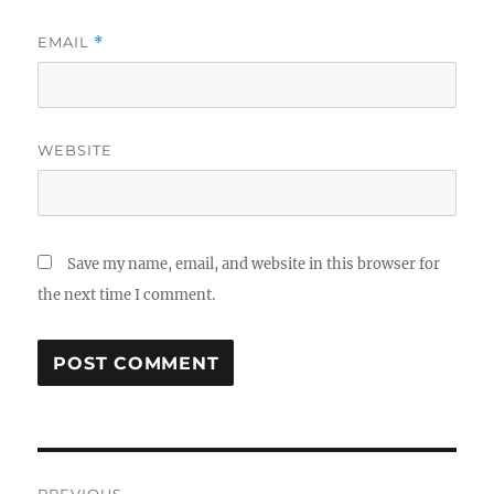
EMAIL
*
WEBSITE
Save my name, email, and website in this browser for
the next time I comment.
Post