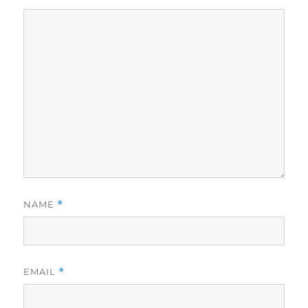
NAME
*
EMAIL
*