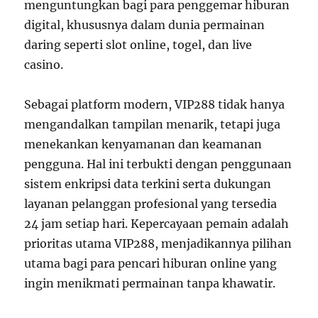
menguntungkan bagi para penggemar hiburan
digital, khususnya dalam dunia permainan
daring seperti slot online, togel, dan live
casino.
Sebagai platform modern, VIP288 tidak hanya
mengandalkan tampilan menarik, tetapi juga
menekankan kenyamanan dan keamanan
pengguna. Hal ini terbukti dengan penggunaan
sistem enkripsi data terkini serta dukungan
layanan pelanggan profesional yang tersedia
24 jam setiap hari. Kepercayaan pemain adalah
prioritas utama VIP288, menjadikannya pilihan
utama bagi para pencari hiburan online yang
ingin menikmati permainan tanpa khawatir.