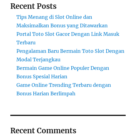
Recent Posts
Tips Menang di Slot Online dan
Maksimalkan Bonus yang Ditawarkan
Portal Toto Slot Gacor Dengan Link Masuk
Terbaru
Pengalaman Baru Bermain Toto Slot Dengan
Modal Terjangkau
Bermain Game Online Populer Dengan
Bonus Spesial Harian
Game Online Trending Terbaru dengan
Bonus Harian Berlimpah
Recent Comments