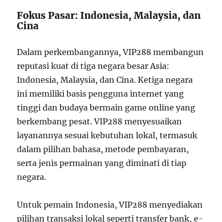
Fokus Pasar: Indonesia, Malaysia, dan
Cina
Dalam perkembangannya, VIP288 membangun
reputasi kuat di tiga negara besar Asia:
Indonesia, Malaysia, dan Cina. Ketiga negara
ini memiliki basis pengguna internet yang
tinggi dan budaya bermain game online yang
berkembang pesat. VIP288 menyesuaikan
layanannya sesuai kebutuhan lokal, termasuk
dalam pilihan bahasa, metode pembayaran,
serta jenis permainan yang diminati di tiap
negara.
Untuk pemain Indonesia, VIP288 menyediakan
pilihan transaksi lokal seperti transfer bank, e-