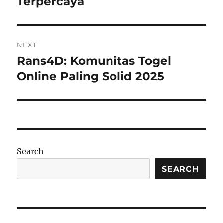
Terpercaya
NEXT
Rans4D: Komunitas Togel
Next
post:
Online Paling Solid 2025
Search
SEARCH