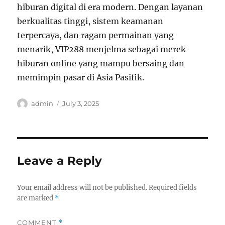
hiburan digital di era modern. Dengan layanan
berkualitas tinggi, sistem keamanan
terpercaya, dan ragam permainan yang
menarik, VIP288 menjelma sebagai merek
hiburan online yang mampu bersaing dan
memimpin pasar di Asia Pasifik.
Author
Posted
admin
July 3, 2025
on
Leave a Reply
Your email address will not be published.
Required fields
are marked
*
COMMENT
*