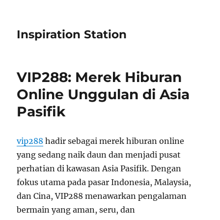
Inspiration Station
VIP288: Merek Hiburan
Online Unggulan di Asia
Pasifik
vip288
hadir sebagai merek hiburan online
yang sedang naik daun dan menjadi pusat
perhatian di kawasan Asia Pasifik. Dengan
fokus utama pada pasar Indonesia, Malaysia,
dan Cina, VIP288 menawarkan pengalaman
bermain yang aman, seru, dan