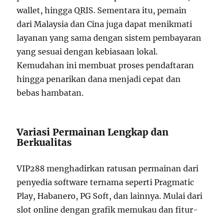
wallet, hingga QRIS. Sementara itu, pemain
dari Malaysia dan Cina juga dapat menikmati
layanan yang sama dengan sistem pembayaran
yang sesuai dengan kebiasaan lokal.
Kemudahan ini membuat proses pendaftaran
hingga penarikan dana menjadi cepat dan
bebas hambatan.
Variasi Permainan Lengkap dan
Berkualitas
VIP288 menghadirkan ratusan permainan dari
penyedia software ternama seperti Pragmatic
Play, Habanero, PG Soft, dan lainnya. Mulai dari
slot online dengan grafik memukau dan fitur-