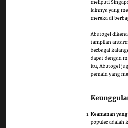
meliputi Singap
lainnya yang m
mereka di berba
Abutogel dikena
tampilan antar
berbagai kalan
dapat dengan mu
itu, Abutogel j
pemain yang men
Keunggula
Keamanan yang
populer adalah 