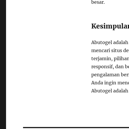
besar.
Kesimpula
Abutogel adalah
mencari situs 
terjamin, pilih
responsif, dan 
pengalaman ber
Anda ingin menc
Abutogel adalah