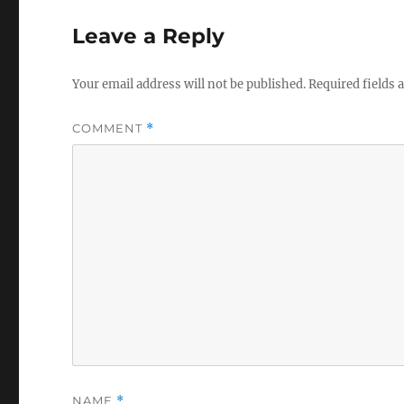
Leave a Reply
Your email address will not be published.
Required fields
COMMENT
*
NAME
*