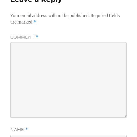
Your email address will not be published.
Required fields
are marked
*
COMMENT
*
NAME
*