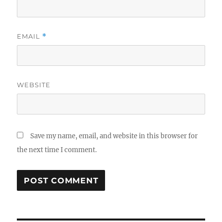
EMAIL
*
WEBSITE
Save my name, email, and website in this browser for
the next time I comment.