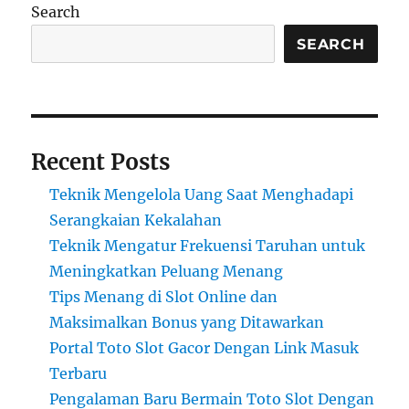
Search
SEARCH
Recent Posts
Teknik Mengelola Uang Saat Menghadapi
Serangkaian Kekalahan
Teknik Mengatur Frekuensi Taruhan untuk
Meningkatkan Peluang Menang
Tips Menang di Slot Online dan
Maksimalkan Bonus yang Ditawarkan
Portal Toto Slot Gacor Dengan Link Masuk
Terbaru
Pengalaman Baru Bermain Toto Slot Dengan