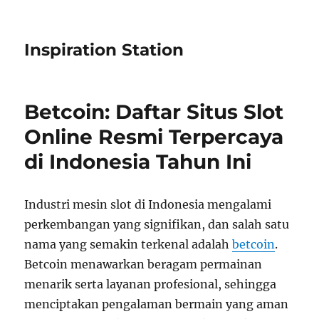
Inspiration Station
Betcoin: Daftar Situs Slot
Online Resmi Terpercaya
di Indonesia Tahun Ini
Industri mesin slot di Indonesia mengalami
perkembangan yang signifikan, dan salah satu
nama yang semakin terkenal adalah
betcoin
.
Betcoin menawarkan beragam permainan
menarik serta layanan profesional, sehingga
menciptakan pengalaman bermain yang aman