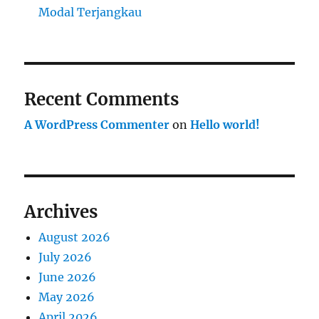
Modal Terjangkau
Recent Comments
A WordPress Commenter
on
Hello world!
Archives
August 2026
July 2026
June 2026
May 2026
April 2026