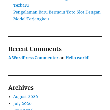
Terbaru
Pengalaman Baru Bermain Toto Slot Dengan
Modal Terjangkau
Recent Comments
A WordPress Commenter
on
Hello world!
Archives
August 2026
July 2026