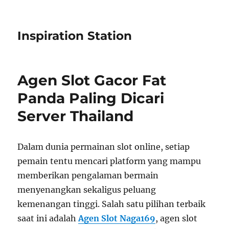
Inspiration Station
Agen Slot Gacor Fat
Panda Paling Dicari
Server Thailand
Dalam dunia permainan slot online, setiap
pemain tentu mencari platform yang mampu
memberikan pengalaman bermain
menyenangkan sekaligus peluang
kemenangan tinggi. Salah satu pilihan terbaik
saat ini adalah
Agen Slot Naga169
, agen slot