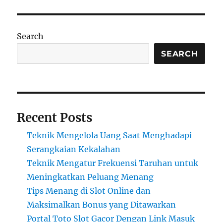
Search
SEARCH
Recent Posts
Teknik Mengelola Uang Saat Menghadapi
Serangkaian Kekalahan
Teknik Mengatur Frekuensi Taruhan untuk
Meningkatkan Peluang Menang
Tips Menang di Slot Online dan
Maksimalkan Bonus yang Ditawarkan
Portal Toto Slot Gacor Dengan Link Masuk