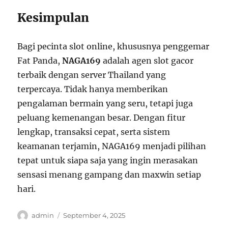
Kesimpulan
Bagi pecinta slot online, khususnya penggemar
Fat Panda,
NAGA169
adalah agen slot gacor
terbaik dengan server Thailand yang
terpercaya. Tidak hanya memberikan
pengalaman bermain yang seru, tetapi juga
peluang kemenangan besar. Dengan fitur
lengkap, transaksi cepat, serta sistem
keamanan terjamin, NAGA169 menjadi pilihan
tepat untuk siapa saja yang ingin merasakan
sensasi menang gampang dan maxwin setiap
hari.
Author
Posted
admin
September 4, 2025
on