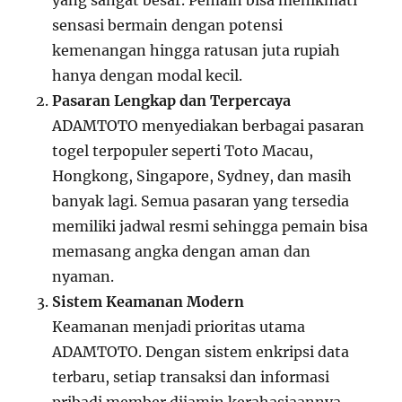
yang sangat besar. Pemain bisa menikmati
sensasi bermain dengan potensi
kemenangan hingga ratusan juta rupiah
hanya dengan modal kecil.
Pasaran Lengkap dan Terpercaya
ADAMTOTO menyediakan berbagai pasaran
togel terpopuler seperti Toto Macau,
Hongkong, Singapore, Sydney, dan masih
banyak lagi. Semua pasaran yang tersedia
memiliki jadwal resmi sehingga pemain bisa
memasang angka dengan aman dan
nyaman.
Sistem Keamanan Modern
Keamanan menjadi prioritas utama
ADAMTOTO. Dengan sistem enkripsi data
terbaru, setiap transaksi dan informasi