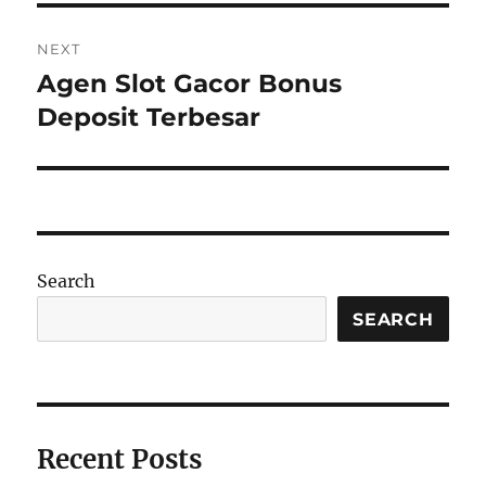
NEXT
Agen Slot Gacor Bonus
Next
post:
Deposit Terbesar
Search
SEARCH
Recent Posts