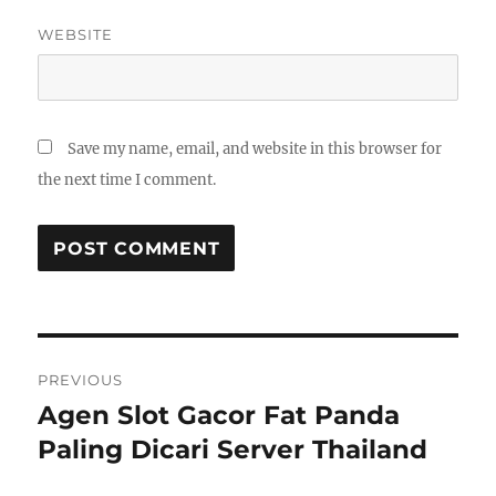
WEBSITE
Save my name, email, and website in this browser for
the next time I comment.
Post
PREVIOUS
navigation
Agen Slot Gacor Fat Panda
Previous
post:
Paling Dicari Server Thailand