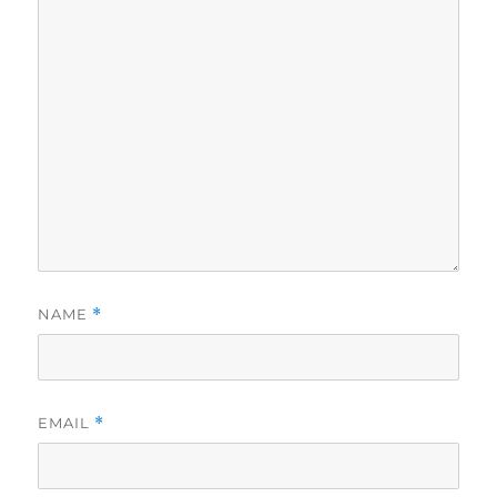
NAME
*
EMAIL
*