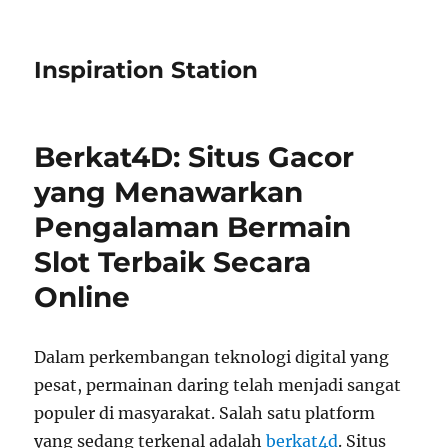
Inspiration Station
Berkat4D: Situs Gacor
yang Menawarkan
Pengalaman Bermain
Slot Terbaik Secara
Online
Dalam perkembangan teknologi digital yang
pesat, permainan daring telah menjadi sangat
populer di masyarakat. Salah satu platform
yang sedang terkenal adalah
berkat4d
. Situs