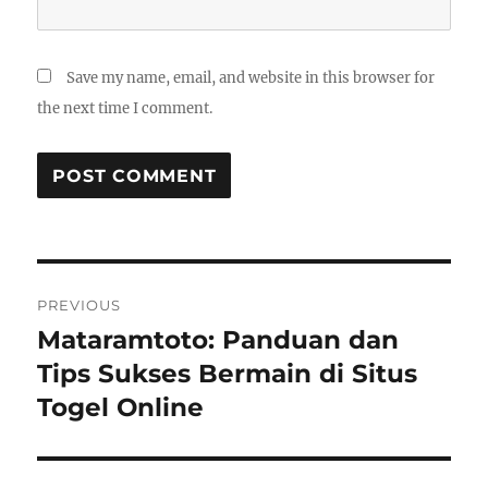
Save my name, email, and website in this browser for
the next time I comment.
Post
PREVIOUS
navigation
Mataramtoto: Panduan dan
Previous
post:
Tips Sukses Bermain di Situs
Togel Online