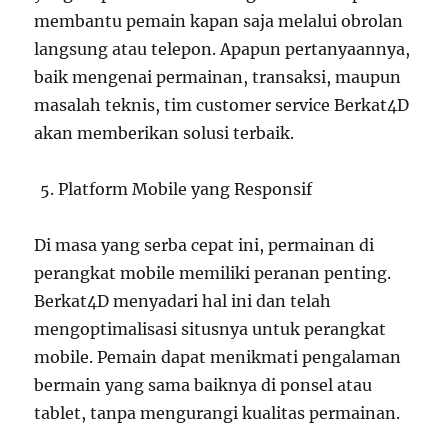
membantu pemain kapan saja melalui obrolan
langsung atau telepon. Apapun pertanyaannya,
baik mengenai permainan, transaksi, maupun
masalah teknis, tim customer service Berkat4D
akan memberikan solusi terbaik.
Platform Mobile yang Responsif
Di masa yang serba cepat ini, permainan di
perangkat mobile memiliki peranan penting.
Berkat4D menyadari hal ini dan telah
mengoptimalisasi situsnya untuk perangkat
mobile. Pemain dapat menikmati pengalaman
bermain yang sama baiknya di ponsel atau
tablet, tanpa mengurangi kualitas permainan.