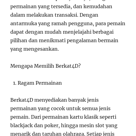
permainan yang tersedia, dan kemudahan
dalam melakukan transaksi. Dengan
antarmuka yang ramah pengguna, para pemain
dapat dengan mudah menjelajahi berbagai
pilihan dan menikmati pengalaman bermain
yang mengesankan.
Mengapa Memilih Berkat4D?
Ragam Permainan
Berkat4D menyediakan banyak jenis
permainan yang cocok untuk semua jenis
pemain. Dari permainan kartu klasik seperti
blackjack dan poker, hingga mesin slot yang
menarik dan taruhan olahraga. Setiap jenis