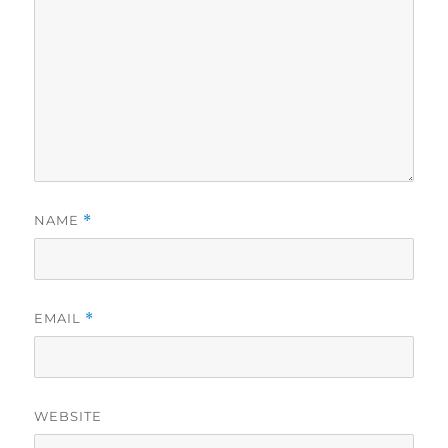
NAME
*
EMAIL
*
WEBSITE