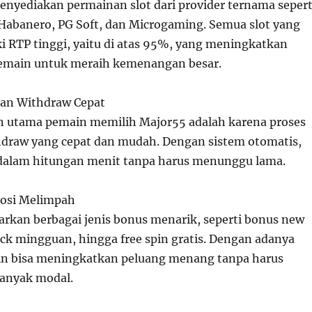
enyediakan permainan slot dari provider ternama sepert
 Habanero, PG Soft, dan Microgaming. Semua slot yang
ki RTP tinggi, yaitu di atas 95%, yang meningkatkan
main untuk meraih kemenangan besar.
dan Withdraw Cepat
an utama pemain memilih Major55 adalah karena proses
hdraw yang cepat dan mudah. Dengan sistem otomatis,
 dalam hitungan menit tanpa harus menunggu lama.
osi Melimpah
kan berbagai jenis bonus menarik, seperti bonus new
k mingguan, hingga free spin gratis. Dengan adanya
in bisa meningkatkan peluang menang tanpa harus
anyak modal.