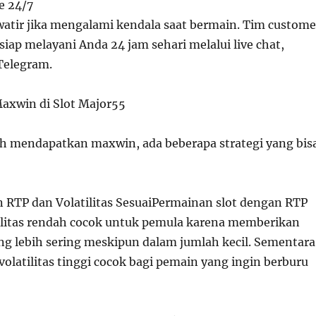
e 24/7
watir jika mengalami kendala saat bermain. Tim custome
siap melayani Anda 24 jam sehari melalui live chat,
Telegram.
axwin di Slot Major55
h mendapatkan maxwin, ada beberapa strategi yang bis
an RTP dan Volatilitas SesuaiPermainan slot dengan RTP
tilitas rendah cocok untuk pemula karena memberikan
 lebih sering meskipun dalam jumlah kecil. Sementara
 volatilitas tinggi cocok bagi pemain yang ingin berburu