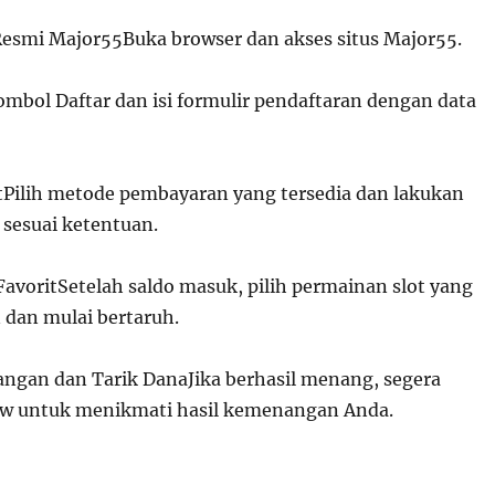
Resmi Major55Buka browser dan akses situs Major55.
ombol Daftar dan isi formulir pendaftaran dengan data
Pilih metode pembayaran yang tersedia dan lakukan
 sesuai ketentuan.
FavoritSetelah saldo masuk, pilih permainan slot yang
 dan mulai bertaruh.
gan dan Tarik DanaJika berhasil menang, segera
aw untuk menikmati hasil kemenangan Anda.