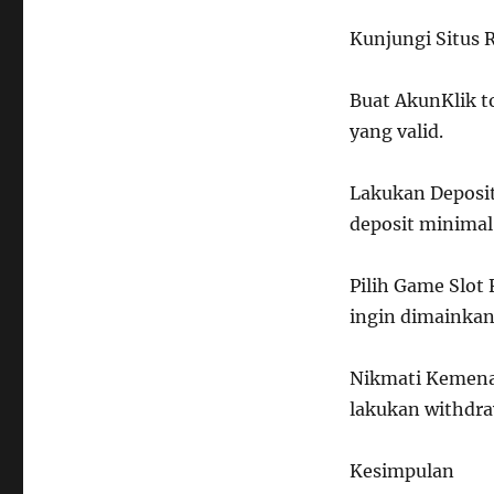
Kunjungi Situs 
Buat AkunKlik t
yang valid.
Lakukan Deposit
deposit minimal
Pilih Game Slot 
ingin dimainkan
Nikmati Kemenan
lakukan withdr
Kesimpulan