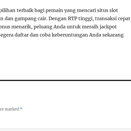
ilihan terbaik bagi pemain yang mencari situs slot
dan gampang cair. Dengan RTP tinggi, transaksi cepat
bonus menarik, peluang Anda untuk meraih jackpot
Segera daftar dan coba keberuntungan Anda sekarang
 are marked
*