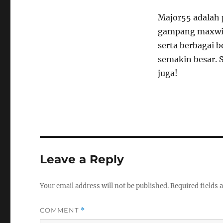
Major55 adalah p
gampang maxwin 
serta berbagai 
semakin besar. 
juga!
Leave a Reply
Your email address will not be published.
Required fields
COMMENT
*