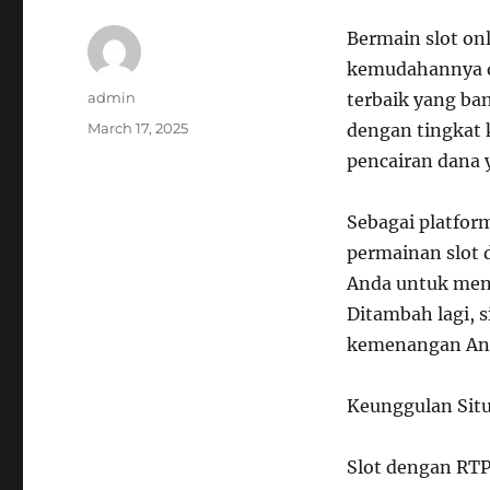
Bermain slot on
kemudahannya da
Author
admin
terbaik yang b
Posted
March 17, 2025
dengan tingkat
on
pencairan dana 
Sebagai platfo
permainan slot d
Anda untuk mend
Ditambah lagi, s
kemenangan Anda
Keunggulan Sit
Slot dengan RTP