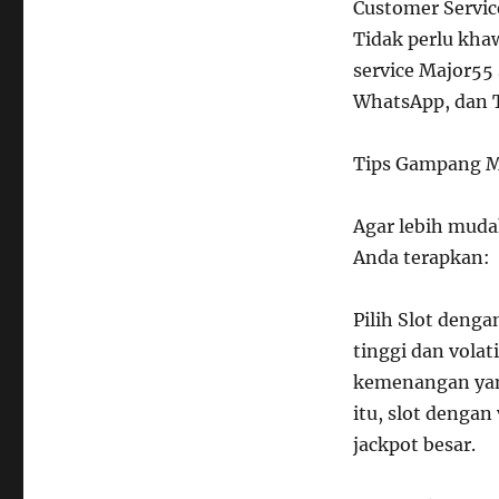
Customer Servic
Tidak perlu kha
service Major55 
WhatsApp, dan 
Tips Gampang M
Agar lebih muda
Anda terapkan:
Pilih Slot deng
tinggi dan vola
kemenangan yang
itu, slot dengan
jackpot besar.