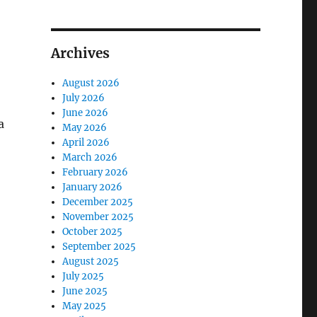
Archives
August 2026
July 2026
June 2026
a
May 2026
April 2026
March 2026
February 2026
January 2026
December 2025
November 2025
October 2025
September 2025
August 2025
July 2025
June 2025
May 2025