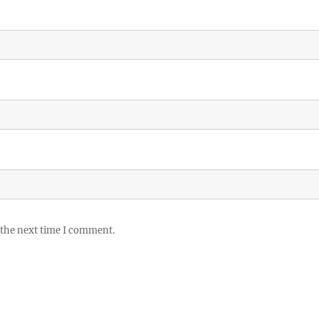
 the next time I comment.