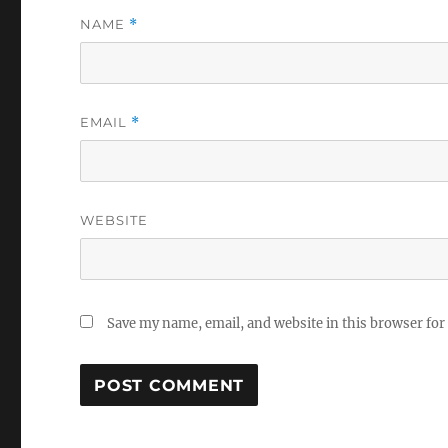
NAME
*
EMAIL
*
WEBSITE
Save my name, email, and website in this browser for