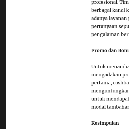
profesional. Ti
berbagai kanal k
adanya layanan 
pertanyaan sepu
pengalaman ber
Promo dan Bon
Untuk menambah 
mengadakan prom
pertama, cashba
menguntungkan.
untuk mendapat
modal tambahan
Kesimpulan