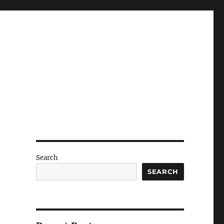
Search
SEARCH