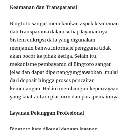
Keamanan dan Transparansi
Bingtoto sangat menekankan aspek keamanan
dan transparansi dalam setiap layanannya.
Sistem enkripsi data yang digunakan
menjamin bahwa informasi pengguna tidak
akan bocor ke pihak ketiga. Selain itu,
mekanisme pembayaran di Bingtoto sangat
jelas dan dapat dipertanggungjawabkan, mulai
dari deposit hingga proses pencairan
kemenangan. Hal ini membangun kepercayaan
yang kuat antara platform dan para pemainnya.
Layanan Pelanggan Profesional
Bingtoto juga dikenal dengan layanan