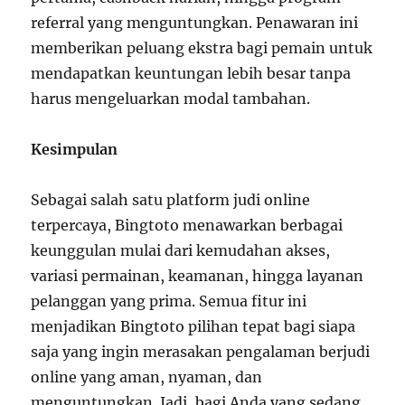
referral yang menguntungkan. Penawaran ini
memberikan peluang ekstra bagi pemain untuk
mendapatkan keuntungan lebih besar tanpa
harus mengeluarkan modal tambahan.
Kesimpulan
Sebagai salah satu platform judi online
terpercaya, Bingtoto menawarkan berbagai
keunggulan mulai dari kemudahan akses,
variasi permainan, keamanan, hingga layanan
pelanggan yang prima. Semua fitur ini
menjadikan Bingtoto pilihan tepat bagi siapa
saja yang ingin merasakan pengalaman berjudi
online yang aman, nyaman, dan
menguntungkan. Jadi, bagi Anda yang sedang